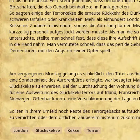
ist bis heute unklar. Fest steht jedenfalls, dass beinahe täglich
Botschaften, die das Gebäck beinhaltete, in Panik gerieten.
So sagten einige der Terrorkekse die erneute Rückkehr des Dun
schweren Unfällen oder Krankheiten. Mehr als einhundert Lond
Kekse ins Zaubereiministerium, sodass die Abteilung für den M
kurzzeitig personell aufgestockt werden musste. Als man die s
untersuchte, stellte man schnell fest, dass diese ihre Aufschrif
in die Hand nahm. Man vermutete schnell, dass das perfide Gebä
Dementoren, mit den Ängsten seiner Opfer spielt.
Am vergangenen Montag gelang es schließlich, den Täter ausfind
eine Sondereinheit des Aurorenbüros erfolgte, war besagter M
Glückskekse zu erwerben. Bei der Durchsuchung der Wohnung 
für eine Ausweitung des Glückskeksterrors auf Irland, Frankreich
Norwegen. Offenbar konnte eine Verschlimmerung der Lage im 
Sollten in Ihrem Umfeld noch Reste des Terrorgebäcks auftauc
zu vernichten oder dem örtlichen Zaubereiministerium zukomme
London
Glückskekse
Kekse
Terror