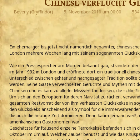
Chinese verflucht G
Beverly (Gryffindor)
5. November 2010 um 00:00
534 
Ein ehemaliger, bis jetzt nicht namentlich benannter, chinesisch
London mehrere Wochen lang mit seinem sogenannten Glückskek
Wie ein Pressesprecher am Morgen bekannt gab, strandete der 
im Jahr 1992 in London und eröffnete dort ein traditionell chin
Unterschied zwischen echter und nachgesagter Tradition sollt
werden. Seine Gäste verwechselten Gerüchte und Mythen mit de
Chinesen und es kam zu allerlei Missverständnissen, die schließ
Um sich an den Europäern für deren Naivität zu rächen, verwand
gesamten Restvorrat der von ihm verhassten Glückskekse in so
den Glückskeks anscheinend als Symbol für die immerwährenden 
die auch die heutige Zeit dominieren. Denn kaum jemand weiß, d
amerikanischen Gastronomen war.
Geschätzte fünftausend einzelne Terrorkekse befanden sich in d
Oktober im Umlauf. Welcher Zauber benutzt und wie das Knuspe