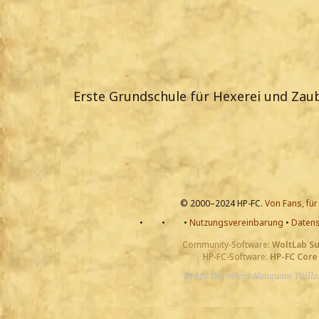
Erste Grundschule für Hexerei und Zaub
© 2000–2024 HP-FC.
Von Fans, für
•
•
•
Nutzungsvereinbarung
•
Datens
Community-Software:
WoltLab S
HP-FC-Software:
HP-FC Core
Draco Dormiens Nunquam Titill