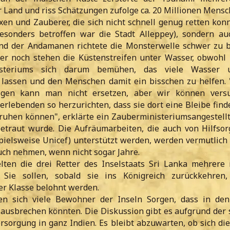
 Land und riss Schätzungen zufolge ca. 20 Millionen Mensc
xen und Zauberer, die sich nicht schnell genug retten konn
besonders betroffen war die Stadt Alleppey), sondern a
nd der Andamanen richtete die Monsterwelle schwer zu
r noch stehen die Küstenstreifen unter Wasser, obwohl 
steriums sich darum bemühen, das viele Wasser un
lassen und den Menschen damit ein bisschen zu helfen. 
igen kann man nicht ersetzen, aber wir können versu
rlebenden so herzurichten, dass sie dort eine Bleibe find
 ruhen können", erklärte ein Zauberministeriumsangestellte
etraut wurde. Die Aufräumarbeiten, die auch von Hilfsor
pielsweise Unicef) unterstützt werden, werden vermutlich 
ch nehmen, wenn nicht sogar Jahre.
lten die drei Retter des Inselstaats Sri Lanka mehrere in
 Sie sollen, sobald sie ins Königreich zurückkehren
er Klasse belohnt werden.
n sich viele Bewohner der Inseln Sorgen, dass in den
usbrechen könnten. Die Diskussion gibt es aufgrund der 
rsorgung in ganz Indien. Es bleibt abzuwarten, ob sich die