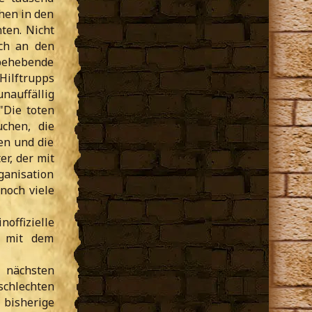
hen in den
ten. Nicht
uch an den
 behebende
Hilftrupps
auffällig
"Die toten
chen, die
en und die
r, der mit
ganisation
noch viele
offizielle
, mit dem
 nächsten
schlechten
 bisherige