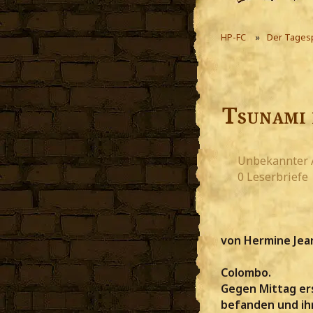
HP-FC
Der Tages
Tsunami 
Unbekannter 
0 Leserbriefe
von Hermine Jean
Colombo.
Gegen Mittag ers
befanden und ihr