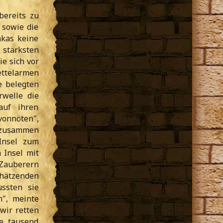
bereits zu
 sowie die
nkas keine
stärksten
ie sich vor
ttelarmen
e belegten
welle die
auf ihren
vonnöten",
m zusammen
Insel zum
 Insel mit
 Zauberern
chätzenden
ssten sie
n", meinte
wir retten
e tausend