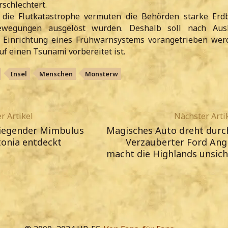
rschlechtert.
r die Flutkatastrophe vermuten die Behörden starke Erd
ewegungen ausgelöst wurden. Deshalb soll nach Aus
e Einrichtung eines Frühwarnsystems vorangetrieben wer
f einen Tsunami vorbereitet ist.
Insel
Menschen
Monsterw
r Artikel
Nächster Arti
fliegender Mimbulus
Magisches Auto dreht durch
onia entdeckt
Verzauberter Ford Angl
macht die Highlands unsich