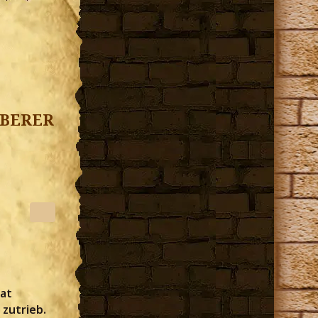
uberer
mat
 zutrieb.