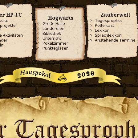
er HP-FC
Zauberwelt
Hogwarts
seite
Tagesprophet
Große Halle
projekte
Pottercast
Ländereien
m
Lexikon
Bibliothek
e Aktivitäten
Sprachlexikon
Unterricht
nder
Anstehende Termine
Pokalzimmer
ln
Punktegläser