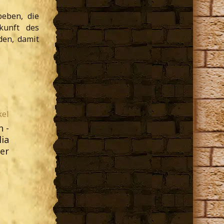
beben, die
kunft des
den, damit
kel
 -
ia
er