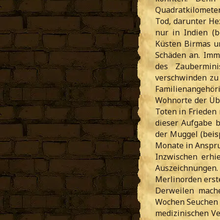
Quadratkilometer
Tod, darunter He
nur in Indien (
Küsten Birmas u
Schäden an. Imme
des Zaubermini
verschwinden zu 
Familienangehör
Wohnorte der Übe
Toten in Frieden
dieser Aufgabe b
der Muggel (beis
Monate in Anspru
Inzwischen erhie
Auszeichnungen.
Merlinorden erst
Derweilen mache
Wochen Seuchen a
medizinischen Ve