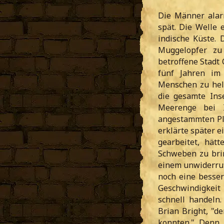
Die Männer alar
spät. Die Welle 
indische Küste.
Muggelopfer zu 
betroffene Stadt 
fünf Jahren im
Menschen zu helf
die gesamte Ins
Meerenge bei I
angestammten Pla
erklärte später 
gearbeitet, hät
Schweben zu brin
einem unwiderruf
noch eine besser
Geschwindigkeit
schnell handeln
Brian Bright, "d
konnten." Denn 