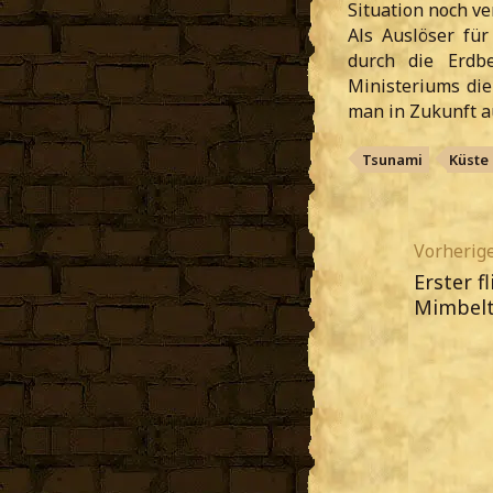
Situation noch ve
Als Auslöser fü
durch die Erdb
Ministeriums di
man in Zukunft au
Tsunami
Küste
Vorherige
Erster 
Mimbelt