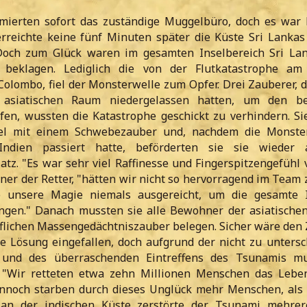
mierten sofort das zuständige Muggelbüro, doch es war 
erreichte keine fünf Minuten später die Küste Sri Lankas
 Doch zum Glück waren im gesamten Inselbereich Sri La
beklagen. Lediglich die von der Flutkatastrophe am 
Colombo, fiel der Monsterwelle zum Opfer. Drei Zauberer, d
 asiatischen Raum niedergelassen hatten, um den be
en, wussten die Katastrophe geschickt zu verhindern. Si
el mit einem Schwebezauber und, nachdem die Monster
ndien passiert hatte, beförderten sie sie wieder 
tz. "Es war sehr viel Raffinesse und Fingerspitzengefühl 
einer der Retter, "hätten wir nicht so hervorragend im Tea
te unsere Magie niemals ausgereicht, um die gesamte 
gen." Danach mussten sie alle Bewohner der asiatischen
lichen Massengedächtniszauber belegen. Sicher wäre den
e Lösung eingefallen, doch aufgrund der nicht zu unters
 und des überraschenden Eintreffens des Tsunamis mu
. "Wir retteten etwa zehn Millionen Menschen das Lebe
ennoch starben durch dieses Unglück mehr Menschen, als 
an der indischen Küste zerstörte der Tsunami mehrer