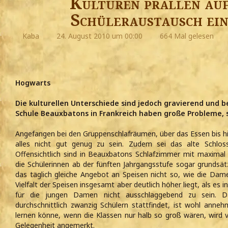
Kulturen prallen auf
Schüleraustausch ei
Kaba
24. August 2010 um 00:00
664 Mal gelesen
Hogwarts
Die kulturellen Unterschiede sind jedoch gravierend und b
Schule Beauxbatons in Frankreich haben große Probleme, s
Angefangen bei den Gruppenschlafräumen, über das Essen bis hi
alles nicht gut genug zu sein. Zudem sei das alte Schlos
Offensichtlich sind in Beauxbatons Schlafzimmer mit maximal
die Schülerinnen ab der fünften Jahrgangsstufe sogar grundsät
das täglich gleiche Angebot an Speisen nicht so, wie die Da
Vielfalt der Speisen insgesamt aber deutlich höher liegt, als es
für die jungen Damen nicht ausschlaggebend zu sein. D
durchschnittlich zwanzig Schülern stattfindet, ist wohl anne
lernen könne, wenn die Klassen nur halb so groß wären, wird v
Gelegenheit angemerkt.