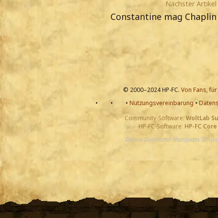
Nächster Artikel
Constantine mag Chaplin
© 2000–2024 HP-FC.
Von Fans, für
•
•
•
Nutzungsvereinbarung
•
Datens
Community-Software:
WoltLab S
HP-FC-Software:
HP-FC Core
Draco Dormiens Nunquam Titill