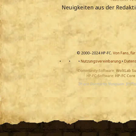
Neuigkeiten aus der Redakt
© 2000–2024 HP-FC.
Von Fans, für
•
•
•
Nutzungsvereinbarung
•
Datens
Community-Software:
WoltLab S
HP-FC-Software:
HP-FC Core
Draco Dormiens Nunquam Titill