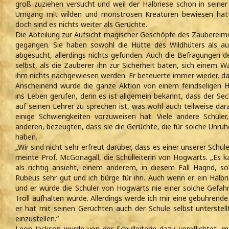
groß zuziehen versucht und weil der Halbriese schon in sein
Umgang mit wilden und monströsen Kreaturen bewiesen hatt
doch sind es nichts weiter als Gerüchte.
Die Abteilung zur Aufsicht magischer Geschöpfe des Zaubereimi
gegangen. Sie haben sowohl die Hütte des Wildhüters als a
abgesucht, allerdings nichts gefunden. Auch die Befragungen d
selbst, als die Zauberer ihn zur Sicherheit baten, sich einem 
ihm nichts nachgewiesen werden. Er beteuerte immer wieder, da
Anscheinend wurde die ganze Aktion von einem feindseligen
ins Leben gerufen, denn es ist allgemein bekannt, dass der Sech
auf seinen Lehrer zu sprechen ist, was wohl auch teilweise dar
einige Schwierigkeiten vorzuweisen hat. Viele andere Schü
anderen, bezeugten, dass sie die Gerüchte, die für solche Unru
haben.
„Wir sind nicht sehr erfreut darüber, dass es einer unserer Schü
meinte Prof. McGonagall, die Schulleiterin von Hogwarts. „Es k
als richtig ansieht, einem anderem, in diesem Fall Hagrid, so
Rubeus sehr gut und ich bürge für ihn. Auch wenn er ein Halbr
und er würde die Schüler von Hogwarts nie einer solche Gefahr 
Troll aufhalten würde. Allerdings werde ich mir eine gebührend
er hat mit seinen Gerüchten auch der Schule selbst unterstellt
einzustellen.“
Leon Jackson wurde von der Schulleiterin dazu verpflichtet