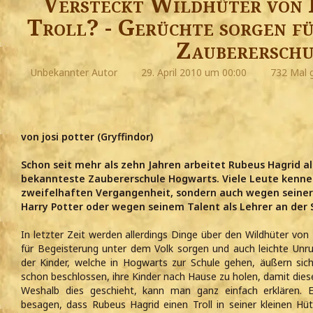
Versteckt Wildhüter von 
Troll? - Gerüchte sorgen f
Zaubererschu
Unbekannter Autor
29. April 2010 um 00:00
732 Mal 
von josi potter (Gryffindor)
Schon seit mehr als zehn Jahren arbeitet Rubeus Hagrid al
bekannteste Zaubererschule Hogwarts. Viele Leute kennen
zweifelhaften Vergangenheit, sondern auch wegen seiner 
Harry Potter oder wegen seinem Talent als Lehrer an der 
In letzter Zeit werden allerdings Dinge über den Wildhüter von
für Begeisterung unter dem Volk sorgen und auch leichte Unruh
der Kinder, welche in Hogwarts zur Schule gehen, äußern sich
schon beschlossen, ihre Kinder nach Hause zu holen, damit diese 
Weshalb dies geschieht, kann man ganz einfach erklären. 
besagen, dass Rubeus Hagrid einen Troll in seiner kleinen 