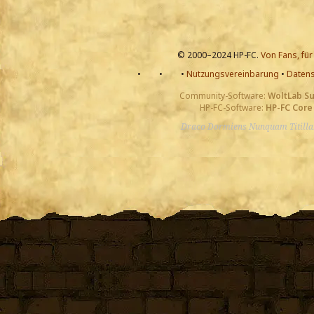
© 2000–2024 HP-FC.
Von Fans, für
•
•
•
Nutzungsvereinbarung
•
Datens
Community-Software:
WoltLab S
HP-FC-Software:
HP-FC Core
Draco Dormiens Nunquam Titill