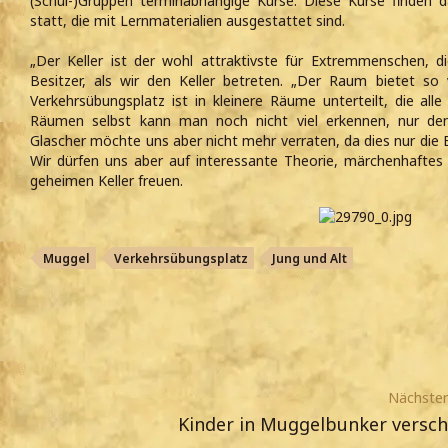
(Schul-)Gruppen terminabhängige Kurse. Diese Kurse finden
statt, die mit Lernmaterialien ausgestattet sind.
„Der Keller ist der wohl attraktivste für Extremmenschen, die
Besitzer, als wir den Keller betreten. „Der Raum bietet so vi
Verkehrsübungsplatz ist in kleinere Räume unterteilt, die all
Räumen selbst kann man noch nicht viel erkennen, nur den
Glascher möchte uns aber nicht mehr verraten, da dies nur die
Wir dürfen uns aber auf interessante Theorie, märchenhaftes
geheimen Keller freuen.
Muggel
Verkehrsübungsplatz
Jung und Alt
Nächster 
Kinder in Muggelbunker versch