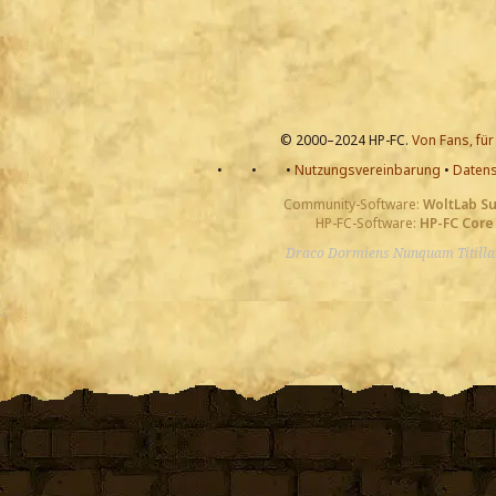
© 2000–2024 HP-FC.
Von Fans, für
•
•
•
Nutzungsvereinbarung
•
Datens
Community-Software:
WoltLab S
HP-FC-Software:
HP-FC Core
Draco Dormiens Nunquam Titill