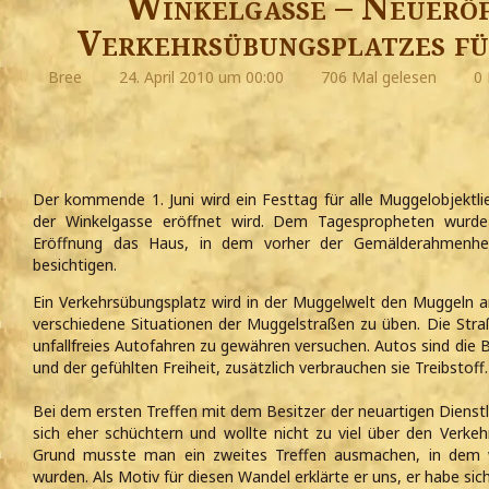
Winkelgasse – Neueröf
Verkehrsübungsplatzes fü
Bree
24. April 2010 um 00:00
706 Mal gelesen
0 
Der kommende 1. Juni wird ein Festtag für alle Muggelobjektli
der Winkelgasse eröffnet wird. Dem Tagespropheten wurde d
Eröffnung das Haus, in dem vorher der Gemälderahmenhers
besichtigen.
Ein Verkehrsübungsplatz wird in der Muggelwelt den Muggeln 
verschiedene Situationen der Muggelstraßen zu üben. Die Straße
unfallfreies Autofahren zu gewähren versuchen. Autos sind die 
und der gefühlten Freiheit, zusätzlich verbrauchen sie Treibstoff.
Bei dem ersten Treffen mit dem Besitzer der neuartigen Dienstl
sich eher schüchtern und wollte nicht zu viel über den Verke
Grund musste man ein zweites Treffen ausmachen, in dem w
wurden. Als Motiv für diesen Wandel erklärte er uns, er habe sic