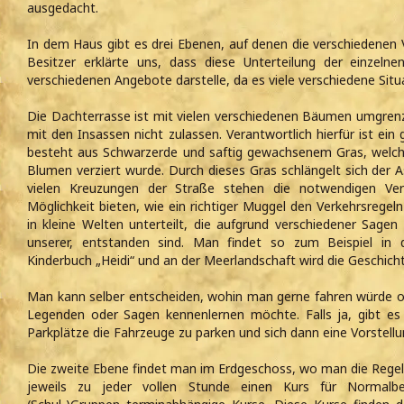
ausgedacht.
In dem Haus gibt es drei Ebenen, auf denen die verschiedenen V
Besitzer erklärte uns, dass diese Unterteilung der einzeln
verschiedenen Angebote darstelle, da es viele verschiedene Situ
Die Dachterrasse ist mit vielen verschiedenen Bäumen umgrenzt
mit den Insassen nicht zulassen. Verantwortlich hierfür ist ei
besteht aus Schwarzerde und saftig gewachsenem Gras, welche
Blumen verziert wurde. Durch dieses Gras schlängelt sich der 
vielen Kreuzungen der Straße stehen die notwendigen Verk
Möglichkeit bieten, wie ein richtiger Muggel den Verkehrsregel
in kleine Welten unterteilt, die aufgrund verschiedener Sag
unserer, entstanden sind. Man findet so zum Beispiel in
Kinderbuch „Heidi“ und an der Meerlandschaft wird die Geschichte 
Man kann selber entscheiden, wohin man gerne fahren würde 
Legenden oder Sagen kennenlernen möchte. Falls ja, gibt es 
Parkplätze die Fahrzeuge zu parken und sich dann eine Vorstellu
Die zweite Ebene findet man im Erdgeschoss, wo man die Regeln 
jeweils zu jeder vollen Stunde einen Kurs für Normal