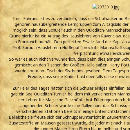
Ihrer Führung ist es zu verdanken, dass die Schulhäuser an B
gehören hausübergreifende Lerngruppen zum Alltagsbild der 
möglich sein, dass Schüler auch in den Quidditch-Mannschaft
Grund hierfür ist ein Antrag des Hauslehrers von Ravenclaw, de
in Frankreich aufhält. Den perfekten Ersatz fand der Kapitän 
Prof. Sprout (Hauslehrerin Hufflepuff) noch ihr Mannschaftsk
Verpflichtung etwas einzuwe
So war es auch nicht verwunderlich, dass beim diesjährigen Sch
gemischt an den Tischen der Großen Halle saßen. Harry Pott
wurde sogar am Tisch der Slytherins gesehen. Dem Tagespr
Freude, dass seine Kinder bald ebenfalls diese ehrwü
Zur Feier des Tages hatten sich die Schüler einiges einfallen l
gab ein See-Quidditch-Turnier, bei dem mit verkleinerten Mann
der Lehrer für Magische Geschöpfe bot Führungen durch d
angehenden Schüler wurde eine Rallye über das Schlossgel
verschiedenen Stationen bereits in einige Unterrichtsfäche
Beliebtheit erfreute sich der Schnupperunterricht in Zauberträn
Zusatzstoffe an Mäusen getestet wurde, die jeder mit nach Hau
die jungen Magier ihren Eltern blaue, gelbe und so