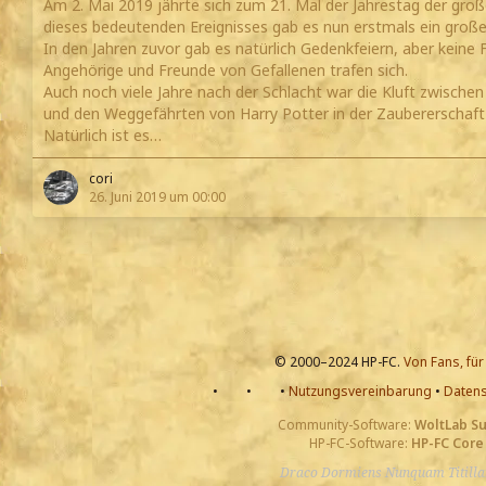
Am 2. Mai 2019 jährte sich zum 21. Mal der Jahrestag der groß
dieses bedeutenden Ereignisses gab es nun erstmals ein große
In den Jahren zuvor gab es natürlich Gedenkfeiern, aber keine 
Angehörige und Freunde von Gefallenen trafen sich.
Auch noch viele Jahre nach der Schlacht war die Kluft zwisc
und den Weggefährten von Harry Potter in der Zaubererschaft
Natürlich ist es…
cori
26. Juni 2019 um 00:00
© 2000–2024 HP-FC.
Von Fans, für
•
•
•
Nutzungsvereinbarung
•
Datens
Community-Software:
WoltLab S
HP-FC-Software:
HP-FC Core
Draco Dormiens Nunquam Titill