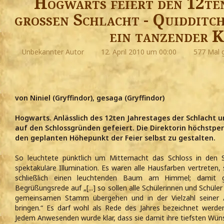
Hogwarts feiert den 12te
großen Schlacht - Quidditch
ein tanzender 
Unbekannter Autor
12. April 2010 um 00:00
577 Mal 
von Niniel (Gryffindor), gesaga (Gryffindor)
Hogwarts. Anlässlich des 12ten Jahrestages der Schlacht 
auf den Schlossgründen gefeiert. Die Direktorin höchstpers
den geplanten Höhepunkt der Feier selbst zu gestalten.
So leuchtete pünktlich um Mitternacht das Schloss in den 
spektakuläre Illumination. Es waren alle Hausfarben vertreten,
schließlich einen leuchtenden Baum am Himmel; damit gr
Begrüßungsrede auf „[...] so sollen alle Schülerinnen und Schüle
gemeinsamen Stamm übergehen und in der Vielzahl seiner
bringen.“ Es darf wohl als Rede des Jahres bezeichnet werd
Jedem Anwesenden wurde klar, dass sie damit ihre tiefsten Wü