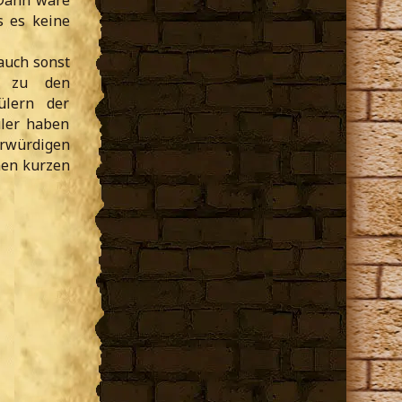
 Dann wäre
s es keine
 auch sonst
s zu den
ülern der
üler haben
rwürdigen
inen kurzen