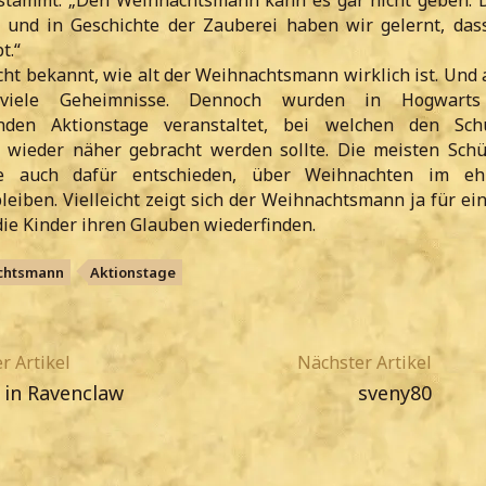
 stammt: „Den Weihnachtsmann kann es gar nicht geben.
h und in Geschichte der Zauberei haben wir gelernt, das
t.“
icht bekannt, wie alt der Weihnachtsmann wirklich ist. Und
viele Geheimnisse. Dennoch wurden in Hogwart
nden Aktionstage veranstaltet, bei welchen den Sch
wieder näher gebracht werden sollte. Die meisten Sch
ile auch dafür entschieden, über Weihnachten im eh
leiben. Vielleicht zeigt sich der Weihnachtsmann ja für e
ie Kinder ihren Glauben wiederfinden.
chtsmann
Aktionstage
r Artikel
Nächster Artikel
 in Ravenclaw
sveny80