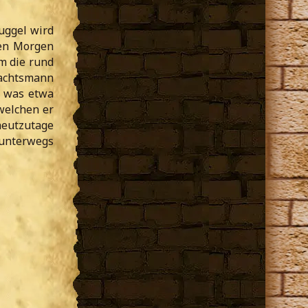
uggel wird
hen Morgen
m die rund
nachtsmann
, was etwa
welchen er
heutzutage
 unterwegs