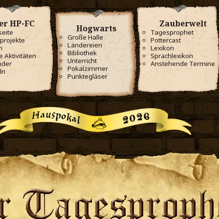
er HP-FC
Zauberwelt
Hogwarts
seite
Tagesprophet
Große Halle
projekte
Pottercast
Ländereien
m
Lexikon
Bibliothek
e Aktivitäten
Sprachlexikon
Unterricht
nder
Anstehende Termine
Pokalzimmer
ln
Punktegläser