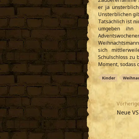
Zaubererfamilie
er ja unsterblic
Unsterblichen gib
Tatsächlich ist n
umgeben ihn 
Adventswochene
Weihnachtsmann 
sich mittlerwe
Schulschloss zu b
Moment, sodass d
Kinder
Weihna
Vorherige
Neue VS