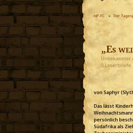
HP-FC
Der Tages
„Es we
Unbekannter 
0 Leserbriefe
von Saphyr (Slyt
Das lässt Kinder
Weihnachtsmann 
persönlich besch
Südafrika als Zi