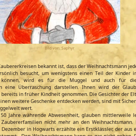
Bild von: Saphyr
aubererkreisen bekannt ist, dass der Weihnachtsmann jede
sönlich besucht, um wenigstens einen Teil der Kinder i
 können, wird es für die Muggel und auch für di
n eine Überraschung darstellen. Ihnen wird der Glau
ereits in früher Kindheit genommen. Die Gesichter der El
minen weitere Geschenke entdecken werden, sind mit Sicher
ggelwelt wert.
150 Jahre währende Abwesenheit, glauben mittlerweile l
s Zaubererfamilien nicht mehr an den Weihnachtsmann.
 Dezember in Hogwarts erzählte ein Erstklässler, der aus e