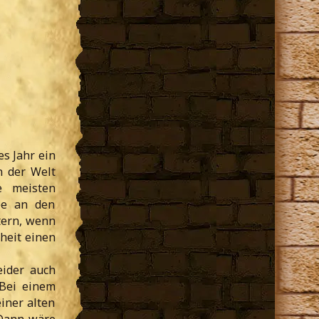
s Jahr ein
n der Welt
e meisten
be an den
tern, wenn
heit einen
eider auch
 Bei einem
iner alten