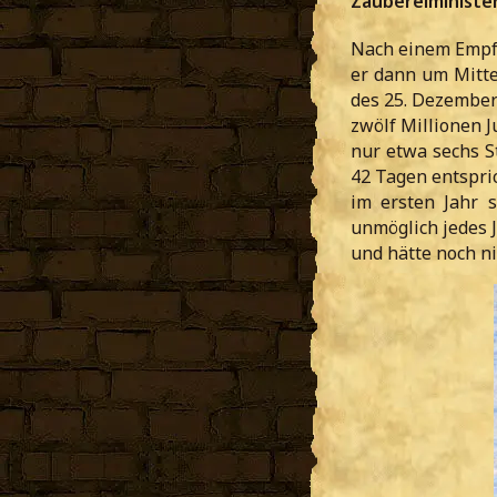
Zaubereiministe
Nach einem Empfa
er dann um Mitte
des 25. Dezember
zwölf Millionen
nur etwa sechs S
42 Tagen entspri
im ersten Jahr s
unmöglich jedes 
und hätte noch ni