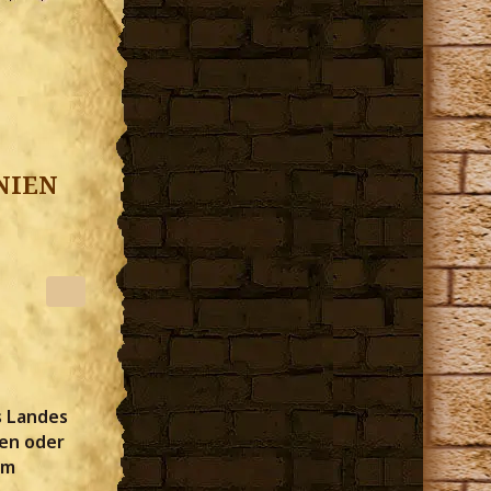
nien
s Landes
ien oder
im