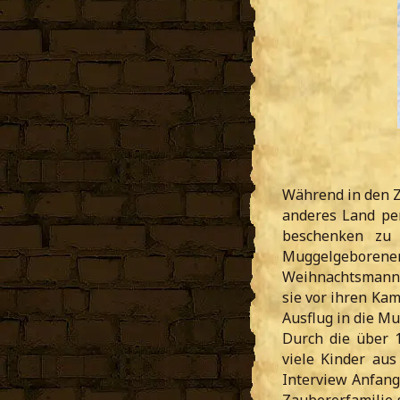
Während in den Z
anderes Land per
beschenken zu
Muggelgeborene
Weihnachtsmann b
sie vor ihren Ka
Ausflug in die Mu
Durch die über 
viele Kinder au
Interview Anfang