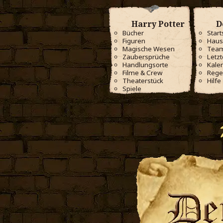
Harry Potter
D
Bücher
Start
Figuren
Haus
Magische Wesen
Tea
Zaubersprüche
Letzt
Handlungsorte
Kale
Filme & Crew
Rege
Theaterstück
Hilfe
Spiele