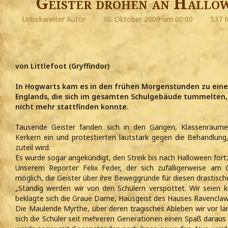
Geister drohen an Hallow
Unbekannter Autor
30. Oktober 2009 um 00:00
537 M
von Littlefoot (Gryffindor)
In Hogwarts kam es in den frühen Morgenstunden zu eine
Englands, die sich im gesamten Schulgebäude tummelten, s
nicht mehr stattfinden konnte.
Tausende Geister fanden sich in den Gängen, Klassenräume
Kerkern ein und protestierten lautstark gegen die Behandlung,
zuteil wird.
Es wurde sogar angekündigt, den Streik bis nach Halloween fort
Unserem Reporter Felix Feder, der sich zufälligerweise am
möglich, die Geister über ihre Beweggründe für diesen drastisch
„Ständig werden wir von den Schülern verspottet. Wir seien 
beklagte sich die Graue Dame, Hausgeist des Hauses Ravenclaw
Die Maulende Myrthe, über deren tragisches Ableben wir vor län
sich die Schüler seit mehreren Generationen einen Spaß daraus