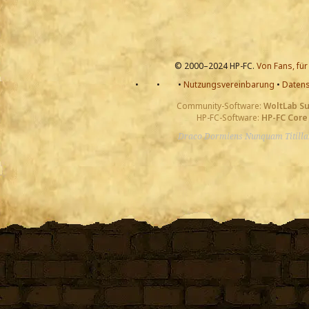
© 2000–2024 HP-FC.
Von Fans, für
•
•
•
Nutzungsvereinbarung
•
Datens
Community-Software:
WoltLab S
HP-FC-Software:
HP-FC Core
Draco Dormiens Nunquam Titill