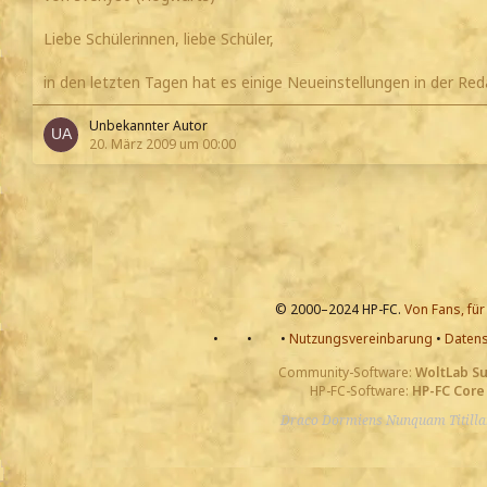
Liebe Schülerinnen, liebe Schüler,
in den letzten Tagen hat es einige Neueinstellungen in der Re
Unbekannter Autor
20. März 2009 um 00:00
© 2000–2024 HP-FC.
Von Fans, für
•
•
•
Nutzungsvereinbarung
•
Datens
Community-Software:
WoltLab S
HP-FC-Software:
HP-FC Core
Draco Dormiens Nunquam Titill