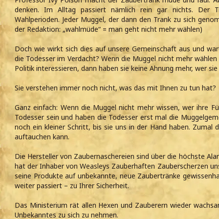
denken. Im Alltag passiert nämlich rein gar nichts. Der T
Wahlperioden. Jeder Muggel, der dann den Trank zu sich gen
der Redaktion: „wahlmüde“ = man geht nicht mehr wählen)
Doch wie wirkt sich dies auf unsere Gemeinschaft aus und war
die Todesser im Verdacht? Wenn die Muggel nicht mehr wählen g
Politik interessieren, dann haben sie keine Ahnung mehr, wer sie 
Sie verstehen immer noch nicht, was das mit Ihnen zu tun hat?
Ganz einfach: Wenn die Muggel nicht mehr wissen, wer ihre F
Todesser sein und haben die Todesser erst mal die Muggelgemei
noch ein kleiner Schritt, bis sie uns in der Hand haben. Zumal
auftauchen kann.
Die Hersteller von Zaubernaschereien sind über die höchste Ala
hat der Inhaber von Weasleys Zauberhaften Zauberscherzen uns 
seine Produkte auf unbekannte, neue Zaubertränke gewissenha
weiter passiert – zu Ihrer Sicherheit.
Das Ministerium rät allen Hexen und Zauberern wieder wachsa
Unbekanntes zu sich zu nehmen.