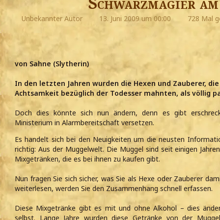
Schwarzmagier a
Unbekannter Autor
13. Juni 2009 um 00:00
728 Mal g
von Sahne (Slytherin)
In den letzten Jahren wurden die Hexen und Zauberer, di
Achtsamkeit bezüglich der Todesser mahnten, als völlig pa
Doch dies könnte sich nun ändern, denn es gibt erschrec
Ministerium in Alarmbereitschaft versetzen.
Es handelt sich bei den Neuigkeiten um die neusten Informatio
richtig: Aus der Muggelwelt. Die Muggel sind seit einigen Jahr
Mixgetränken, die es bei ihnen zu kaufen gibt.
Nun fragen Sie sich sicher, was Sie als Hexe oder Zauberer da
weiterlesen, werden Sie den Zusammenhang schnell erfassen.
Diese Mixgetränke gibt es mit und ohne Alkohol – dies änder
selbst. Lange Jahre wurden diese Getränke von der Muggela