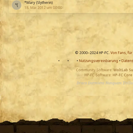
*Mary (Slytherin)
18. Mai 2012 um 00:00
© 2000–2024 HP-FC.
Von Fans, für
•
•
•
Nutzungsvereinbarung
•
Datens
Community-Software:
WoltLab S
HP-FC-Software:
HP-FC Core
Draco Dormiens Nunquam Titill