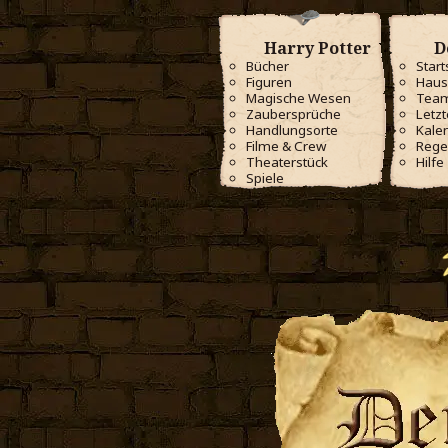
Harry Potter
D
Bücher
Start
Figuren
Haus
Magische Wesen
Tea
Zaubersprüche
Letzt
Handlungsorte
Kale
Filme & Crew
Rege
Theaterstück
Hilfe
Spiele