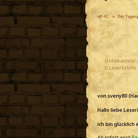
HP-FC
Der Tages
Unbekannter 
0 Leserbriefe
von sveny80 (Ha
Hallo liebe Leser
ich bin glücklic
Ab sofort wird
Pa