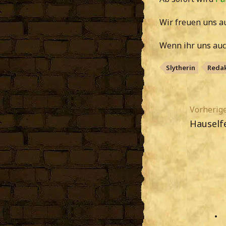
Wir freuen uns a
Wenn ihr uns auc
Slytherin
Redak
Vorherige
Hauself
•