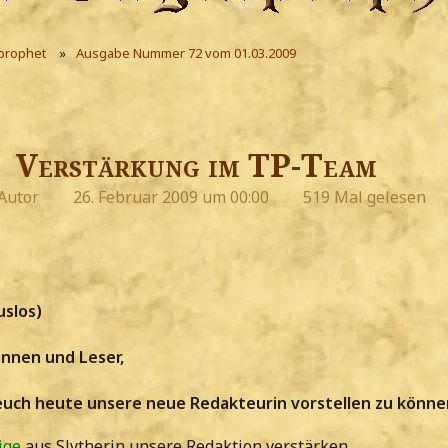
prophet
Ausgabe Nummer 72 vom 01.03.2009
Verstärkung im TP-Team
Autor
26. Februar 2009 um 00:00
519 Mal gelesen
uslos)
innen und Leser,
h euch heute unsere neue Redakteurin vorstellen zu könne
ige
aus Slytherin unsere Redaktion verstärken.