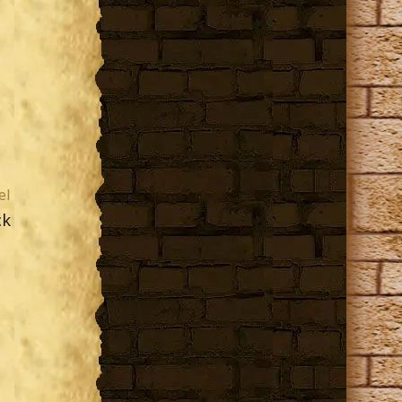
el
ck