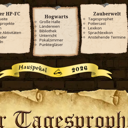
er HP-FC
Zauberwelt
Hogwarts
seite
Tagesprophet
Große Halle
projekte
Pottercast
Ländereien
m
Lexikon
Bibliothek
e Aktivitäten
Sprachlexikon
Unterricht
nder
Anstehende Termine
Pokalzimmer
ln
Punktegläser