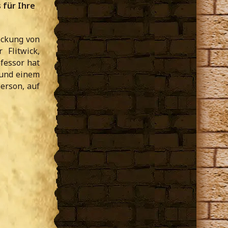
 für Ihre
eckung von
Flitwick,
fessor hat
“ und einem
erson, auf