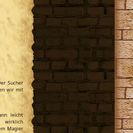
Der Sucher
en wir mit
ann leicht
 wirklich
dem Magier