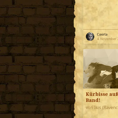
Caxirta
4. November 
Kürbisse au
Band!
von Isis (Ravenc