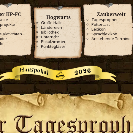
er HP-FC
Zauberwelt
Hogwarts
seite
Tagesprophet
Große Halle
projekte
Pottercast
Ländereien
m
Lexikon
Bibliothek
e Aktivitäten
Sprachlexikon
Unterricht
nder
Anstehende Termine
Pokalzimmer
ln
Punktegläser