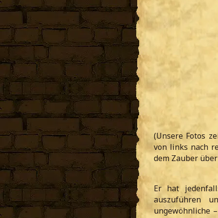
(Unsere Fotos ze
von links nach r
dem Zauber überr
Er hat jedenfal
auszuführen un
ungewöhnliche –