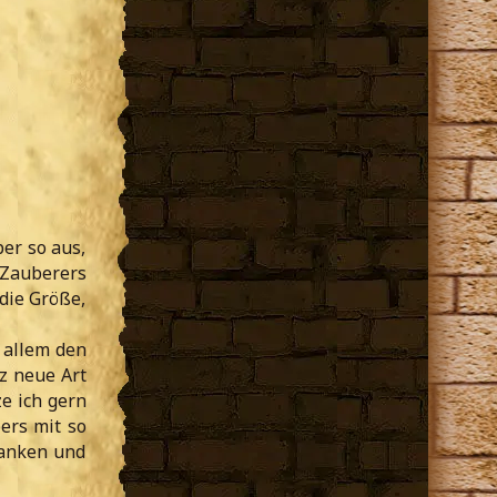
ber so aus,
 Zauberers
 die Größe,
r allem den
z neue Art
e ich gern
ers mit so
danken und