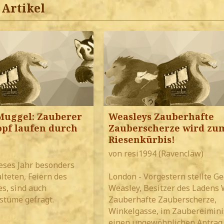
Artikel
Muggel: Zauberer
Weasleys Zauberhafte
opf laufen durch
Zauberscherze wird zu
Riesenkürbis!
von resi1994 (Ravenclaw)
ieses Jahr besonders
lteten, Feiern des
London - Vorgestern stellte G
s, sind auch
Weasley, Besitzer des Ladens
stüme gefragt.
Zauberhafte Zauberscherze,
Winkelgasse, im Zaubereimini
einen ungewöhnlichen Antrag.