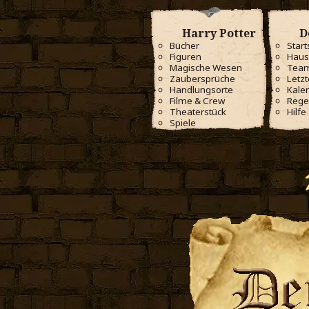
Harry Potter
D
Bücher
Start
Figuren
Haus
Magische Wesen
Tea
Zaubersprüche
Letzt
Handlungsorte
Kale
Filme & Crew
Rege
Theaterstück
Hilfe
Spiele