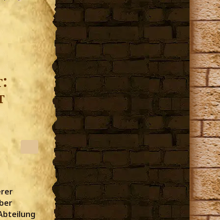
:
t
erer
aber
 Abteilung