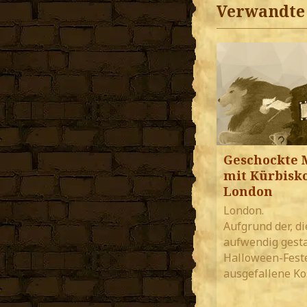
Verwandte 
Geschockte 
mit Kürbisk
London
London.
Aufgrund der, d
aufwendig gesta
Halloween-Feste
ausgefallene Ko