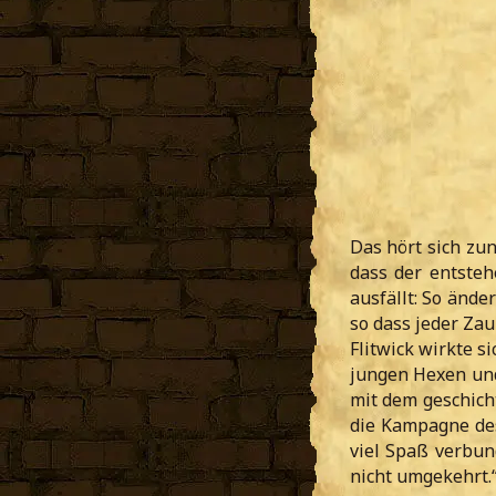
Das hört sich zun
dass der entste
ausfällt: So ände
so dass jeder Zau
Flitwick wirkte s
jungen Hexen und
mit dem geschich
die Kampagne des
viel Spaß verbun
nicht umgekehrt.