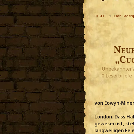
HP-FC
Der Tages
Neue
„Cuc
Unbekannter 
0 Leserbriefe
von Eowyn-Minerv
London. Dass Ha
gewesen ist, ste
langweiligen Fei