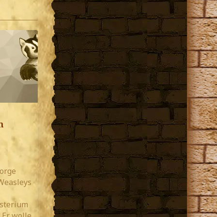
m
eorge
 Weasleys
sterium
 Er wolle