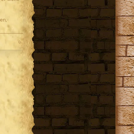
en,
0