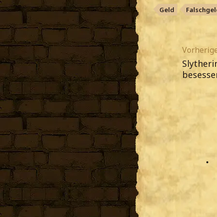
Geld
Falschgel
Vorherige
Slytheri
besesse
•