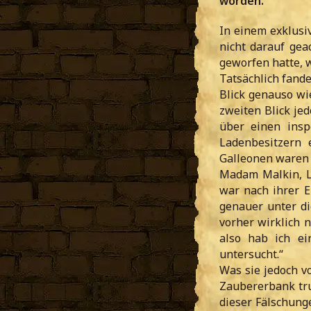
worden.
In einem exklusiv
nicht darauf gea
geworfen hatte, w
Tatsächlich fand
Blick genauso wi
zweiten Blick je
über einen insp
Ladenbesitzern 
Galleonen waren 
Madam Malkin, L
war nach ihrer 
genauer unter di
vorher wirklich n
also hab ich e
untersucht.“
Was sie jedoch vo
Zaubererbank tru
dieser Fälschung