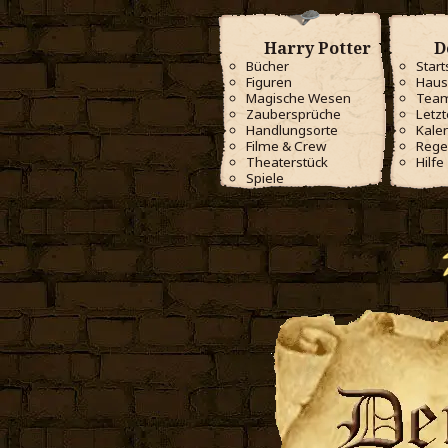
Harry Potter
D
Bücher
Start
Figuren
Haus
Magische Wesen
Tea
Zaubersprüche
Letzt
Handlungsorte
Kale
Filme & Crew
Rege
Theaterstück
Hilfe
Spiele