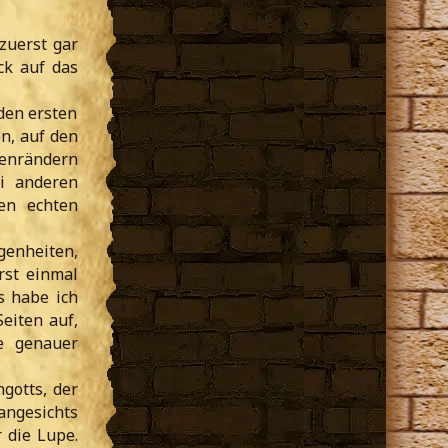
 zuerst gar
ck auf das
den ersten
n, auf den
tenrändern
ei anderen
en echten
genheiten,
rst einmal
s habe ich
Seiten auf,
e genauer
ngotts, der
angesichts
 die Lupe.