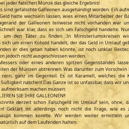
bei jeder falschen Münze das gleiche Ergebnis!
ts sind gefälschte Galleonen ausgehändigt worden. Ein au
Geld hatte wechseln lassen, wies einen Mitarbeiter der B
ägerand der Galleonen teilweise nicht vorhanden war un
chnell war klar, dass es sich um Falschgeld handelte. Nun
, um den Täter zu finden. In Ministeriumskreisen wir
s sich um einen Kobold handelt, der das Geld in Umlauf geb
den er dies getan haben könnte, ist noch unklar. Beste
n jedoch nicht ausgeschlossen werden.
 Messers oder eines anderen spitzen Gegenstandes lasse
iten der Münzen abtrennen. Was darunter zum Vorschein 
 nein, ganz im Gegenteil. Es ist Karamell, welches die 
Süßigkeit naschen! Das Ganze ist so unfassbar, dass wir u
f aufmerksam machen müssen:
IEREN SIE IHRE GALLEONEN!!
önnte derzeit schon Falschgeld im Umlauf sein, ohne, d
n! Geklärt ist allerdings noch nicht die Frage, wie es
rhaupt kommen konnte. Wir werden weiter ermitteln u
natürlich auf dem Laufenden halten.