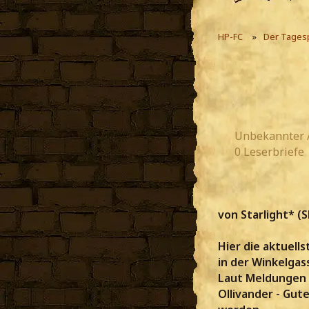
HP-FC
Der Tages
Unbekannter 
0 Leserbriefe
von Starlight* (S
Hier die aktuells
in der Winkelga
Laut Meldungen v
Ollivander - Gute