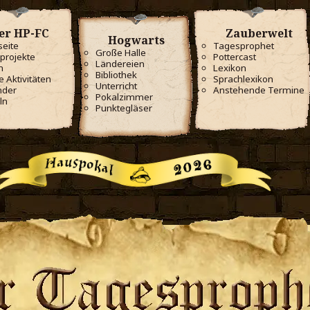
er HP-FC
Zauberwelt
Hogwarts
seite
Tagesprophet
Große Halle
projekte
Pottercast
Ländereien
m
Lexikon
Bibliothek
e Aktivitäten
Sprachlexikon
Unterricht
nder
Anstehende Termine
Pokalzimmer
ln
Punktegläser