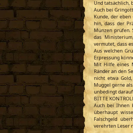
Und tatsächlich, 
Auch bei Gringot
Kunde, der eben 
hin, dass der Pr
Münzen prüfen. S
das Ministerium
vermutet, dass e
Aus welchen Grün
Erpressung könne
Mit Hilfe eines
Ränder an den Se
nicht etwa Gold,
Muggel gerne als 
unbedingt darau
BITTE KONTROLL
Auch bei Ihnen k
überhaupt wisse
Falschgeld übe
verehrten Leser 