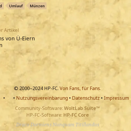
d
Umlauf
Münzen
r Artikel
ns von Ü-Eiern
n
© 2000–2024 HP-FC.
Von Fans, für Fans.
•
•
Nutzungsvereinbarung
•
Datenschutz
•
Impressum
Community-Software:
WoltLab Suite™
HP-FC-Software:
HP-FC Core
Draco Dormiens Nunquam Titillandus