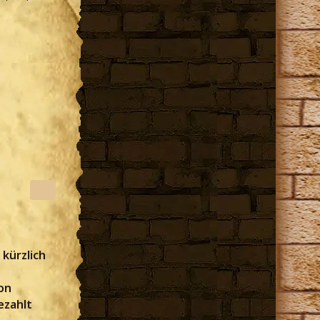
 kürzlich
on
ezahlt