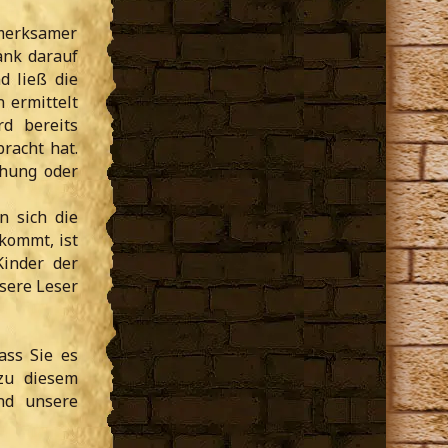
fmerksamer
ank darauf
d ließ die
 ermittelt
d bereits
racht hat.
chung oder
n sich die
kommt, ist
Kinder der
nsere Leser
ass Sie es
 zu diesem
nd unsere