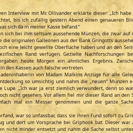
en Interview mit Mr. Ollivander erklärte dieser: „Ich habe
chtet, bis ich zufällig gestern Abend einen genaueren Bli
as sich da in meiner Kasse befand.“
en sich bei ihm seltsam aussehende Münzen, die zwar auf 
e die originalen Galleonen aus der Bank Gringotts aussehe
doch eine leicht gewellte Oberfläche haben und an den Sei
ezifischen Rand verfügen. Gezielte Nachforschungen b
ergaben heute Morgen ein ähnliches Ergebnis. Zwisch
in den Kassen auch falsche vertreten.
adeninhaberin von Madam Malkins Anzüge für alle Gele
Entdeckung so umsichtig und nahm die „neuen“ Münzen e
e Lupe. „Ich war ja erst ziemlich verwundert, denn so wa
och nicht gesehen. Vor allem fiel mir dieser Rand an den 
infach mal ein Messer genommen und die ganze Sach
rfand, war so unfassbar, dass sie ihren Fund sofort zu Gri
g und dort um Vorsprache bei Griphook bat. Dieser war 
en nicht minder entsetzt und nahm die Sache selbst unter