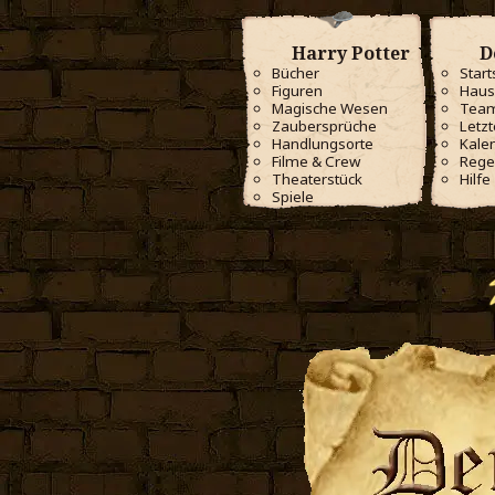
Harry Potter
D
Bücher
Start
Figuren
Haus
Magische Wesen
Tea
Zaubersprüche
Letzt
Handlungsorte
Kale
Filme & Crew
Rege
Theaterstück
Hilfe
Spiele