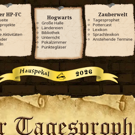
er HP-FC
Zauberwelt
Hogwarts
seite
Tagesprophet
Große Halle
projekte
Pottercast
Ländereien
m
Lexikon
Bibliothek
e Aktivitäten
Sprachlexikon
Unterricht
nder
Anstehende Termine
Pokalzimmer
ln
Punktegläser