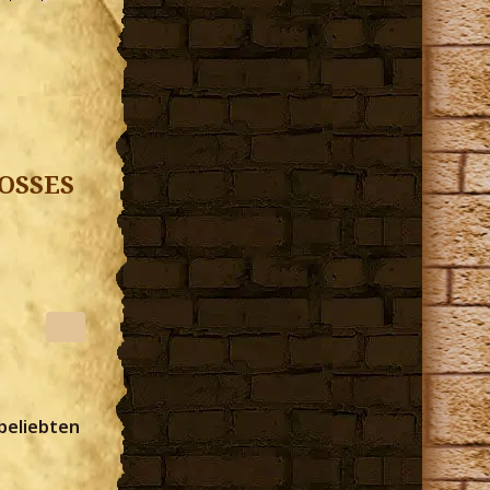
roßes
beliebten