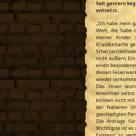
Seit gestern lie
entsetzt.
„Ich habe mein g
Wert, die habe i
meiner Kinder s
Brandursache gel
Scherzartikellad
nicht äußern. Ei
einen besonderen
diesen Feuerwer
wieder vorkommen,
Das Feuer wurd
Anwohner selbst 
können nicht mit
der Näheren Um
geschädigten Per
Die Anträge fü
Wichtigste ist e
Existenz zu ver