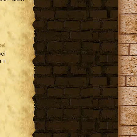
kel
ei
rn