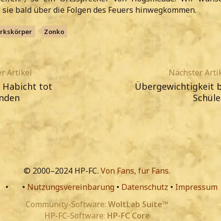
s sie bald über die Folgen des Feuers hinwegkommen.
rkskörper
Zonko
r Artikel
Nächster Arti
 Habicht tot
Übergewichtigkeit b
nden
Schüle
© 2000–2024 HP-FC.
Von Fans, für Fans.
•
•
Nutzungsvereinbarung
•
Datenschutz
•
Impressum
Community-Software:
WoltLab Suite™
HP-FC-Software:
HP-FC Core