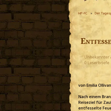
HP-FC
Der Tages
Entfess
Unbekannter 
0 Leserbriefe
von Emilia Olliv
Nach einem Bran
Reiseziel für Za
entfesselte Feu