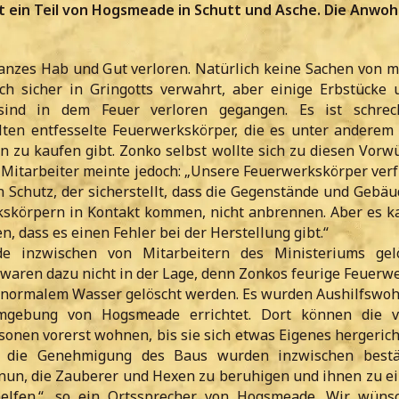
gt ein Teil von Hogsmeade in Schutt und Asche. Die Anwoh
anzes Hab und Gut verloren. Natürlich keine Sachen von m
ch sicher in Gringotts verwahrt, aber einige Erbstücke 
ind in dem Feuer verloren gegangen. Es ist schreckl
ten entfesselte Feuerwerkskörper, die es unter anderem
en zu kaufen gibt. Zonko selbst wollte sich zu diesen Vorw
n Mitarbeiter meinte jedoch: „Unsere Feuerwerkskörper ver
 Schutz, der sicherstellt, dass die Gegenstände und Gebäud
kskörpern in Kontakt kommen, nicht anbrennen. Aber es 
 dass es einen Fehler bei der Herstellung gibt.“
e inzwischen von Mitarbeitern des Ministeriums gelö
waren dazu nicht in der Lage, denn Zonkos feurige Feuerw
 normalem Wasser gelöscht werden. Es wurden Aushilfswo
gebung von Hogsmeade errichtet. Dort können die 
sonen vorerst wohnen, bis sie sich etwas Eigenes hergerich
r die Genehmigung des Baus wurden inzwischen bestät
s nun, die Zauberer und Hexen zu beruhigen und ihnen zu e
helfen.“, so ein Ortssprecher von Hogsmeade. Wir wüns