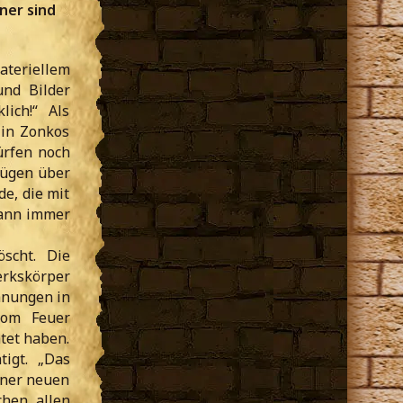
ner sind
ateriellem
und Bilder
ich!“ Als
 in Zonkos
ürfen noch
fügen über
e, die mit
kann immer
scht. Die
erkskörper
hnungen in
vom Feuer
tet haben.
igt. „Das
iner neuen
chen allen