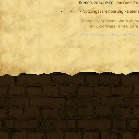
© 2000–2024 HP-FC.
Von Fans, für
•
•
•
Nutzungsvereinbarung
•
Datens
Community-Software:
WoltLab S
HP-FC-Software:
HP-FC Core
Draco Dormiens Nunquam Titill