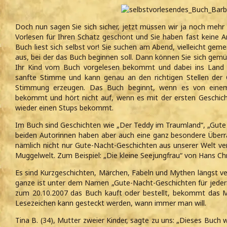
Doch nun sagen Sie sich sicher, jetzt müssen wir ja noch mehr
Vorlesen für Ihren Schatz geschont und Sie haben fast keine A
Buch liest sich selbst vor! Sie suchen am Abend, vielleicht ge
aus, bei der das Buch beginnen soll. Dann können Sie sich gem
Ihr Kind vom Buch vorgelesen bekommt und dabei ins Land 
sanfte Stimme und kann genau an den richtigen Stellen der
Stimmung erzeugen. Das Buch beginnt, wenn es von einem 
bekommt und hört nicht auf, wenn es mit der ersten Geschich
wieder einen Stups bekommt.
Im Buch sind Geschichten wie „Der Teddy im Traumland“, „Gute N
beiden Autorinnen haben aber auch eine ganz besondere Überr
nämlich nicht nur Gute-Nacht-Geschichten aus unserer Welt v
Muggelwelt. Zum Beispiel: „Die kleine Seejungfrau“ von Hans Chr
Es sind Kurzgeschichten, Märchen, Fabeln und Mythen längst ve
ganze ist unter dem Namen „Gute-Nacht-Geschichten für jeder
zum 20.10.2007 das Buch kauft oder bestellt, bekommt das M
Lesezeichen kann gesteckt werden, wann immer man will.
Tina B. (34), Mutter zweier Kinder, sagte zu uns: „Dieses Buch w