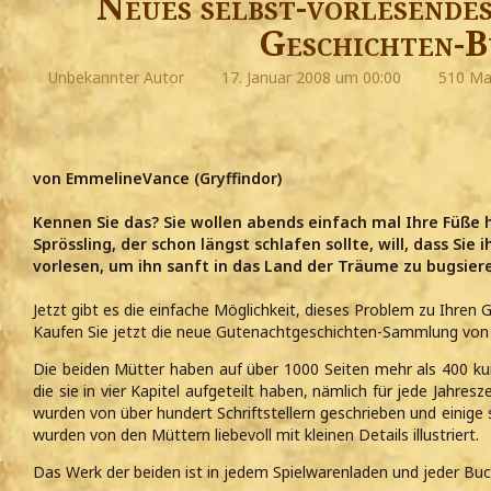
Neues selbst-vorlesende
Geschichten-B
Unbekannter Autor
17. Januar 2008 um 00:00
510 Mal
von EmmelineVance (Gryffindor)
Kennen Sie das? Sie wollen abends einfach mal Ihre Füße h
Sprössling, der schon längst schlafen sollte, will, dass Si
vorlesen, um ihn sanft in das Land der Träume zu bugsier
Jetzt gibt es die einfache Möglichkeit, dieses Problem zu Ihren
Kaufen Sie jetzt die neue Gutenachtgeschichten-Sammlung von 
Die beiden Mütter haben auf über 1000 Seiten mehr als 400 k
die sie in vier Kapitel aufgeteilt haben, nämlich für jede Jahresz
wurden von über hundert Schriftstellern geschrieben und einige
wurden von den Müttern liebevoll mit kleinen Details illustriert.
Das Werk der beiden ist in jedem Spielwarenladen und jeder Buch