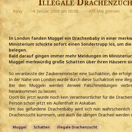
Illegale Drachenzuch
Roxy
4. Januar 2008 um 00:00
472 Mal gelesen
0
In London fanden Muggel ein Drachenbaby in einer merkwü
Ministerium schickte sofort einen Sondertrupp los, um d
belegen.
Bald darauf gingen immer mehr Meldungen im Ministerium 
Muggel merkwürdig große Schatten über ihren Häusern si
So veranlasste der Zaubereiminister eine Suchaktion, die erfolgr
In der Nähe von London wurde durch diese Suchaktion eine ille
Bei den Muggeln werden derweil Falschmeldungen verbr
herankommen zu lassen.
Doch bis jetzt wurde noch kein Verantwortlicher für die Drachen
Person schon jetzt ein Aufenthalt in Askaban.
Um das gefundene Drachenbaby wird sich nun wahrscheinlich d
Drachenzucht kümmern, und auch die übrigen Drachen werden do
Muggel
Schatten
illegale Drachenzucht