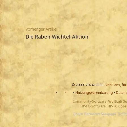
Vorheriger Artikel
Die Raben-Wichtel-Aktion
© 2000–2024 HP-FC.
Von Fans, für
•
•
•
Nutzungsvereinbarung
•
Datens
Community-Software:
WoltLab S
HP-FC-Software:
HP-FC Core
Draco Dormiens Nunquam Titill