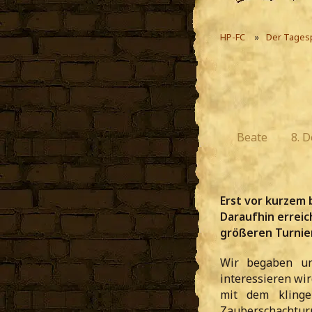
HP-FC
Der Tages
Beate
8. 
Erst vor kurzem 
Daraufhin erreic
größeren Turnie
Wir begaben un
interessieren wir
mit dem klinge
Zauberschachturni