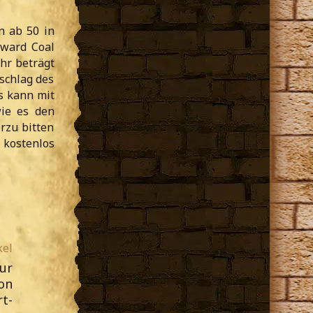
n ab 50 in
dward Coal
hr beträgt
schlag des
es kann mit
wie es den
rzu bitten
h kostenlos
kel
zur
on
t-