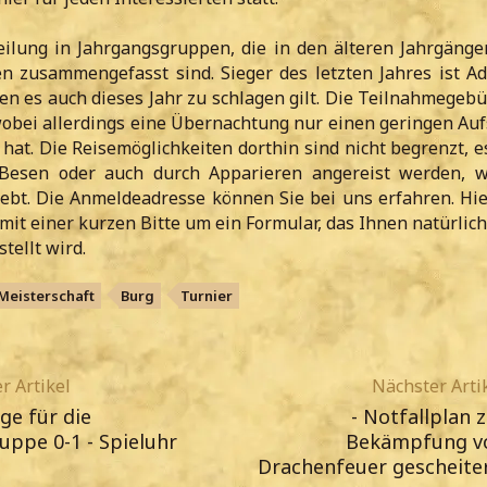
teilung in Jahrgangsgruppen, die in den älteren Jahrgänge
 zusammengefasst sind. Sieger des letzten Jahres ist A
en es auch dieses Jahr zu schlagen gilt. Die Teilnahmegebü
wobei allerdings eine Übernachtung nur einen geringen Auf
 hat. Die Reisemöglichkeiten dorthin sind nicht begrenzt, 
 Besen oder auch durch Apparieren angereist werden, 
ebt. Die Anmeldeadresse können Sie bei uns erfahren. Hie
mit einer kurzen Bitte um ein Formular, das Ihnen natürlic
tellt wird.
Meisterschaft
Burg
Turnier
r Artikel
Nächster Arti
ge für die
- Notfallplan 
uppe 0-1 - Spieluhr
Bekämpfung v
Drachenfeuer gescheiter