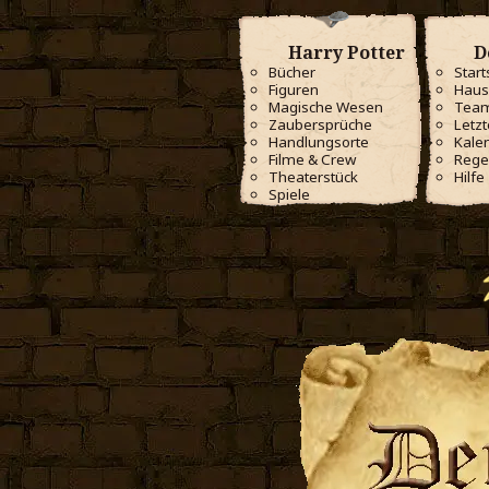
Harry Potter
D
Bücher
Start
Figuren
Haus
Magische Wesen
Tea
Zaubersprüche
Letzt
Handlungsorte
Kale
Filme & Crew
Rege
Theaterstück
Hilfe
Spiele