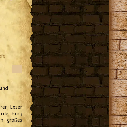
efe
 und
rer Leser
in der Burg
in großes