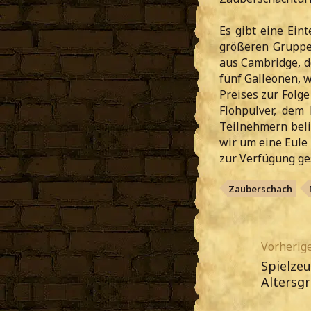
Es gibt eine Ein
größeren Gruppen
aus Cambridge, d
fünf Galleonen, 
Preises zur Folge
Flohpulver, dem
Teilnehmern beli
wir um eine Eule 
zur Verfügung ges
Zauberschach
Vorherige
Spielzeu
Altersgr