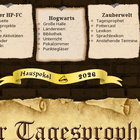
er HP-FC
Zauberwelt
Hogwarts
seite
Tagesprophet
Große Halle
projekte
Pottercast
Ländereien
m
Lexikon
Bibliothek
e Aktivitäten
Sprachlexikon
Unterricht
nder
Anstehende Termine
Pokalzimmer
ln
Punktegläser