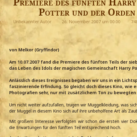
Premiere des fünften Harry
Potter und der Orden
Unbekannter Autor
26. November 2007 um 00:00
748
von Melkor (Gryffindor)
Am 10.07.2007 fand die Premiere des fünften Teils der si
das Leben des Idols der magischen Gemeinschaft Harry Po
Anlässlich dieses Ereignisses begaben wir uns in ein Lichts
faszinierende Erfindung. So gleicht doch dieses Kino, wie
Photografien sehr, nur mit zusätzlichem Ton zu bewegten 
Um nicht weiter aufzufallen, trugen wir Muggelkleidung, was sich
der Muggel in diesem Kino sich auf ihre unbeholfene Art als Zau
Mit großem Interesse verfolgten wir schon die ersten vier D
die Erwartungen für den fünften Teil entsprechend hoch.