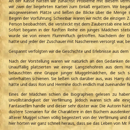
An der Kasse hatten wir zunächst Probleme mit diesem verm
wir zwei der begehrten Karten zum Einlaß ergattern. Wir bega
ausgewiesenen Plätze und ließen die Blicke über die Menge 
Beginn der Vorführung. Scheinbar waren wir nicht die einzigen 
Person beobachten, die versteckt mit dem Zauberstab eine lei
Sofort begann in der fünften Reihe ein junges Mädchen stet
wurde sie von einem Flummifluch getroffen. Nachdem der Eis
hatte und jeder der Zuschauer mit Naschereien versorgt war, 
Gespannt verfolgten wir die Geschichte und Erlebnisse aus dem
Nach der Vorstellung waren wir natürlich an den Gedanken de
Unauffällig platzierten wir einige Langziehohren aus dem 
belauschten eine Gruppe junger Muggelmädchen, die sich 
unterhalten schienen. Sie ließen sich darüber aus, was Harry d
hätte und dass Ron und Hermine doch endlich mal zueinander fin
Eines der Mädchen schien die Biographien gelesen zu hab
Unvollständigkeit der Verfilmung. Jedoch waren sich alle ein
Fantasiefilm handle und dieser sehr düster war. Die Autorin hät
düstere Szenarien für die Charaktere in den Büchern ausdenke
älterer Muggel schien völlig begeistert von der Verfilmung und 
hier hörten wir ganz schnell heraus, dass sie das Leben von Mr. Po