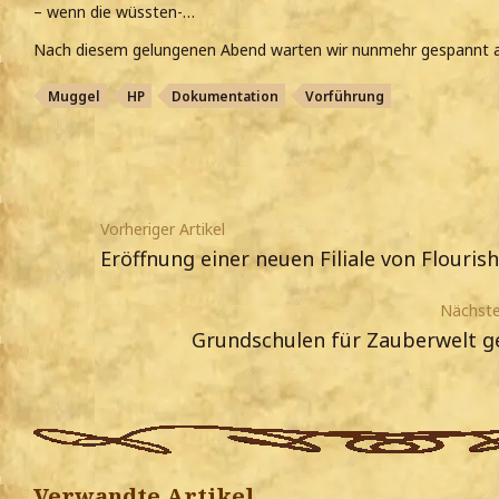
– wenn die wüssten-…
Nach diesem gelungenen Abend warten wir nunmehr gespannt auf
Muggel
HP
Dokumentation
Vorführung
Vorheriger Artikel
Eröffnung einer neuen Filiale von Flouris
Nächster
Grundschulen für Zauberwelt g
Verwandte Artikel