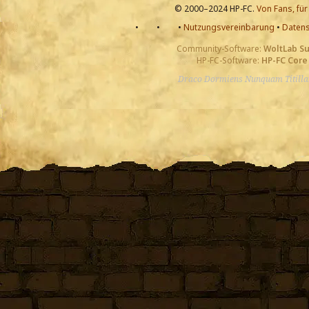
© 2000–2024 HP-FC.
Von Fans, für
•
•
•
Nutzungsvereinbarung
•
Datens
Community-Software:
WoltLab S
HP-FC-Software:
HP-FC Core
Draco Dormiens Nunquam Titill