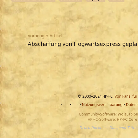
Vorheriger Artikel
Abschaffung von Hogwartsexpress gepla
© 2000–2024 HP-FC.
Von Fans, für
•
•
•
Nutzungsvereinbarung
•
Datens
Community-Software:
WoltLab S
HP-FC-Software:
HP-FC Core
Draco Dormiens Nunquam Titill