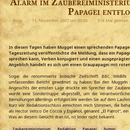
Alarm im Zaubereiministeri
Papagei entfl
Roxy
11. November 2007 um 00:00
516 Mal gelesen
In diesen Tagen haben Muggel einen sprechenden Papagei
Tageszeitung veröffentlichte die Meldung, dass ein Papa
sprechen kann, Verben konjugiert und einen ausgeprägten
Angeblich handelt es sich um einen Graupapagei mit rot
Sogar die renommierte britische Zeitschrift BBC Wildlif
umfassenden Bericht gewidmet zu haben. Bei den Muggeln is
Angesichts der ernsten Lage drückte ein Sprecher der Zaubere
wurde eine Sondertruppe abgestellt, um die Verantwortliche
Bemühungen allerdings erfolglos.Wir werden Sie auf dem Laufen
Kurz vor Redaktionsschluss erreichten mich Stimmen, die behau
als Hector Velsco De Coccia y Espanol, genannt „El Parrot“, ei
Was an diesem Gerücht dran ist, ist leider nicht bekannt.
Zaubereiministerium
Redaktion
Papagei
humor