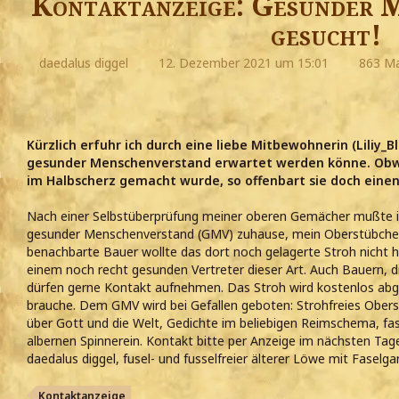
Kontaktanzeige: Gesunder 
gesucht!
daedalus diggel
12. Dezember 2021 um 15:01
863 Ma
Kürzlich erfuhr ich durch eine liebe Mitbewohnerin (Liliy_B
gesunder Menschenverstand erwartet werden könne. Obw
im Halbscherz gemacht wurde, so offenbart sie doch einen
Nach einer Selbstüberprüfung meiner oberen Gemächer mußte ich l
gesunder Menschenverstand (GMV) zuhause, mein Oberstübchen i
benachbarte Bauer wollte das dort noch gelagerte Stroh nicht 
einem noch recht gesunden Vertreter dieser Art. Auch Bauern, d
dürfen gerne Kontakt aufnehmen. Das Stroh wird kostenlos abge
brauche. Dem GMV wird bei Gefallen geboten: Strohfreies Obers
über Gott und die Welt, Gedichte im beliebigen Reimschema, fa
albernen Spinnerein. Kontakt bitte per Anzeige im nächsten Tag
daedalus diggel, fusel- und fusselfreier älterer Löwe mit Faselga
Kontaktanzeige