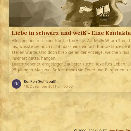
Liebe in schwarz und weiß - Eine Kontakt
Alles begann mit einer Kontaktanzeige. Als Molly W. am Samst
las, wusste sie noch nicht, dass eine einfach Kontaktanzeige 
stellen würde. Und doch blieb sie an der Anzeige, welche Siriu
inseriert hatte, hängen.
Durchtriebener, ehrgeiziger Zauberer sucht Hexe fürs Leben. 
25-jährigen Magierin. Sofort nahm sie Feder und Pergament u
RonRon (Hufflepuff)
19. Dezember 2011 um 00:00
© 2000–2024 HP-FC.
Von Fans, für