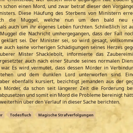
 schon einen Mord, und zwar betraf dieser den Vorgäng
nisters. Diese Häufung des Sterbens von Ministern erre
auch die Muggel, welche nun um den bald neu g
 als auch um ihr eigenes Leben fürchten. Schließlich ist a
 Muggel die Nachricht umhergegangen, dass der Fall noc
geklärt sei. Der Minister sei, so wird gesagt, vollkom
e auch keine vorherigen Schädigungen seines Herzes geg
auberer Mister Shacklebolt, informierte das Zaubereimi
gesetzter auch nach einer Stunde seines normalen Diens
 war. Es wird vermutet, dass dessen Mörder in Verbindu
stehen und dem dunklen Lord unterworfen sind. Ein
 aber ebenfalls kursiert, bezichtigt jemanden aus der ge
n Mörder, da schon seit längerer Zeit die Forderung be
abzusetzen und somit ein Mord die Probleme bereinigt hätt
eiterhin über den Verlauf in dieser Sache berichten.
er
Todesfluch
Magische Strafverfolgungen