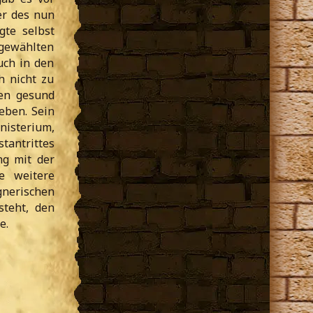
er des nun
gte selbst
ewählten
uch in den
h nicht zu
men gesund
eben. Sein
nisterium,
tantrittes
ng mit der
e weitere
gnerischen
steht, den
e.