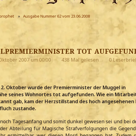
prophet
Ausgabe Nummer 62 vom 23.06.2008
premierminister tot aufgefun
 Oktober 2007 um 00:00
438 Mal gelesen
0 Leserbrie
2. Oktober wurde der Premierminister der Muggel in
ähe seines Wohnortes tot aufgefunden. Wie ein Mitarbei
kannt gab, kam der Herzstillstand des hoch angesehenen
fluch zustande.
t noch Tagesanfang und somit dunkel gewesen sei und bei d
 der Abteilung für Magische Strafverfolgungen die Gegend
mehr ermittelbar, wer diesen Mord begangen hat. Zudem 