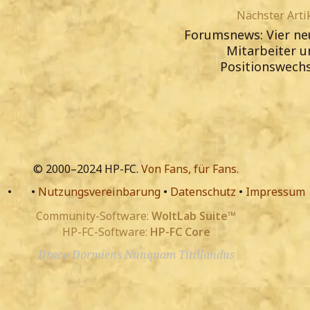
Nächster Arti
Forumsnews: Vier ne
Mitarbeiter u
Positionswechs
© 2000–2024 HP-FC.
Von Fans, für Fans.
•
•
Nutzungsvereinbarung
•
Datenschutz
•
Impressum
Community-Software:
WoltLab Suite™
HP-FC-Software:
HP-FC Core
Draco Dormiens Nunquam Titillandus