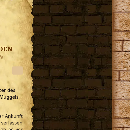
den
fe
ter des
 Muggels
er Ankunft
 verlassen
gab es vor