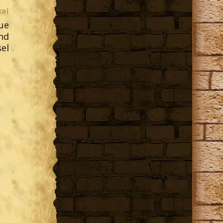
kel
ue
nd
el