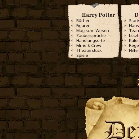
Harry Potter
D
Bücher
Start
Figuren
Haus
Magische Wesen
Tea
Zaubersprüche
Letzt
Handlungsorte
Kale
Filme & Crew
Rege
Theaterstück
Hilfe
Spiele