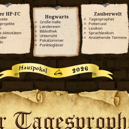
er HP-FC
Zauberwelt
Hogwarts
seite
Tagesprophet
Große Halle
projekte
Pottercast
Ländereien
m
Lexikon
Bibliothek
e Aktivitäten
Sprachlexikon
Unterricht
nder
Anstehende Termine
Pokalzimmer
ln
Punktegläser