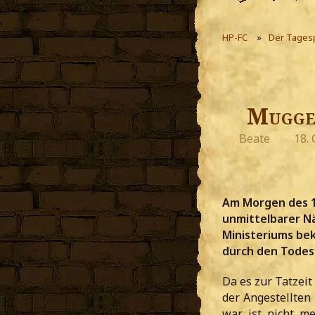
HP-FC
Der Tages
Muggel
Beate
18.
Am Morgen des 1
unmittelbarer N
Ministeriums be
durch den Todes
Da es zur Tatzei
der Angestellten
war, ist nicht 