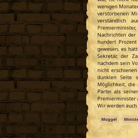
wenigen Monaten
verstorbenen Mi
verständlich 
Premierminister,
Nachrichten der
hundert Prozent 
gewesen, es hätt
Sekretär, der Z
nachdem sein Vor
nicht erschienen
dunklen Seite 
Möglichkeit, die
Partei als seine
Premierminister 
Wir werden auch w
Muggel
Minist