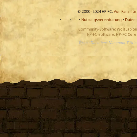
© 2000–2024 HP-FC.
Von Fans, für
•
•
•
Nutzungsvereinbarung
•
Datens
Community-Software:
WoltLab S
HP-FC-Software:
HP-FC Core
Draco Dormiens Nunquam Titill