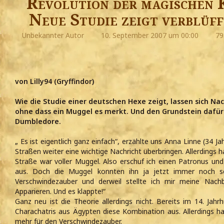
Revolution der magischen 
Neue Studie zeigt verblüff
Unbekannter Autor
10. September 2007 um 00:00
79
von Lilly94 (Gryffindor)
Wie die Studie einer deutschen Hexe zeigt, lassen sich Na
ohne dass ein Muggel es merkt. Und den Grundstein dafür 
Dumbledore.
„ Es ist eigentlich ganz einfach“, erzählte uns Anna Linne (34 J
Straßen weiter eine wichtige Nachricht überbringen. Allerdings
Straße war voller Muggel. Also erschuf ich einen Patronus und
aus. Doch die Muggel konnten ihn ja jetzt immer noch s
Verschwindezauber und derweil stellte ich mir meine Nach
Apparieren. Und es klappte!“
Ganz neu ist die Theorie allerdings nicht. Bereits im 14. Jahr
Charachatris aus Ägypten diese Kombination aus. Allerdings h
mehr für den Verschwindezauber.