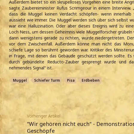
Außerdem bietet so ein skrupelloses Vorgehen eine breite Angri
sagte Zaubereiminister Rufus Scrimgeour in einem Interview. 
dass die Muggel keinen Verdacht schöpfen- wenn innerhalb
aussieht wie immer. Die Muggel werden sich über sich selbst w
war eine Halluzination. Oder aber dieses Ereignis wird zu 
Loch Ness, um dessen Geheimnis viele Muggelforscher grübeln 
dann wenigstens gerade zu richten, wurde niedergetreten. D
vor dem Zwischenfall. Außerdem könne man nicht das Monum
schiefe Lage so berühmt geworden war. Kritiker des Ministeriu
in Frage, mit denen das Gebäude geschützt werden sollte. 
durch gebündelte Reducto-Zauber gesprengt wurde und dass
nehmendes Signal“ ist.
Muggel
Schiefer Turm
Pisa
Erdbeben
Vorheriger Artikel
"Wir gehören nicht euch" - Demonstrati
Geschöpfe