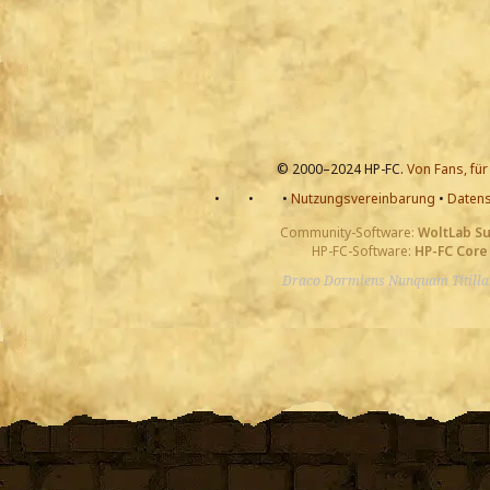
© 2000–2024 HP-FC.
Von Fans, für
•
•
•
Nutzungsvereinbarung
•
Datens
Community-Software:
WoltLab S
HP-FC-Software:
HP-FC Core
Draco Dormiens Nunquam Titill