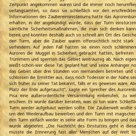
Zeitpunkt angekommen wären und die immer noch herumflie
verlangsamten, so dass sie schließlich vor den erschreck
Informationen des Zaubereiministeriums hatte das Aurorenb
erhalten, in der angekündigt wurde, dass der Turm einstürzen
sämtliche Sicherheitsmaßnahmen, die man sich denken kann.
bereit und konnten deshalb auch so schnell am Ort des Gesch
den Turm, aber die Zauber waren offensichtlich nicht star
verhindern. Auf jeden Fall hatten sie einen noch schlimme
Auroren die Muggel in Sicherheit gebracht hatten, befreiten
Trümmern und sperrten das Gebiet weiträumig ab. Nach eige
weißt-schon-wer diese Tat geplant hat und seine Anhänger no
das Gebiet über drei Stunden von niemandem betreten und 
schlossen die Ermittler aus, dass noch Todesser in der Nähe s
sich früher zu seiner Tat bekannt, falls er es gewesen wäre. A
Platz der Erde aufgetaucht“, sagte ein Sprecher des Aurorenb
Pisa eine außerordentliche Versammlung einberufen, zu wel
erschien. Es wurde darüber beraten, was zu tun wäre. Schließl
Turm wieder aufgebaut werden sollte. Die Zauberwelt wollte 
um den Wiederaufbau bewerben und den Turm mit magischer H
den Turm einfach wieder in seine alte Form zu bringen und da
wurde abgelehnt. „Die Nachricht des Einsturzes geht in d
müsste die Erinnerung fast aller Menschen auf der Welt lö