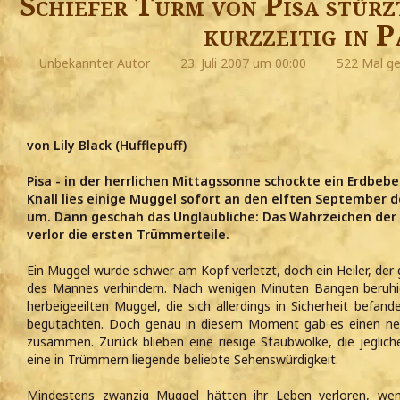
Schiefer Turm von Pisa stür
kurzzeitig in P
Unbekannter Autor
23. Juli 2007 um 00:00
522 Mal ge
von Lily Black (Hufflepuff)
Pisa - in der herrlichen Mittagssonne schockte ein Erdbebe
Knall lies einige Muggel sofort an den elften September 
um. Dann geschah das Unglaubliche: Das Wahrzeichen de
verlor die ersten Trümmerteile.
Ein Muggel wurde schwer am Kopf verletzt, doch ein Heiler, de
des Mannes verhindern. Nach wenigen Minuten Bangen beruhig
herbeigeeilten Muggel, die sich allerdings in Sicherheit befa
begutachten. Doch genau in diesem Moment gab es einen neu
zusammen. Zurück blieben eine riesige Staubwolke, die jeglich
eine in Trümmern liegende beliebte Sehenswürdigkeit.
Mindestens zwanzig Muggel hätten ihr Leben verloren, we