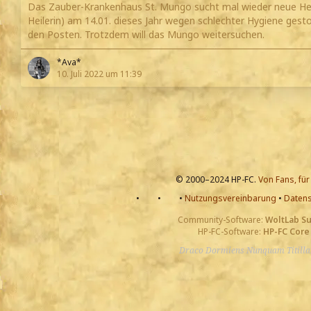
Das Zauber-Krankenhaus St. Mungo sucht mal wieder neue Heile
Heilerin) am 14.01. dieses Jahr wegen schlechter Hygiene gesto
den Posten. Trotzdem will das Mungo weitersuchen.
*Ava*
10. Juli 2022 um 11:39
© 2000–2024 HP-FC.
Von Fans, für
•
•
•
Nutzungsvereinbarung
•
Datens
Community-Software:
WoltLab S
HP-FC-Software:
HP-FC Core
Draco Dormiens Nunquam Titill