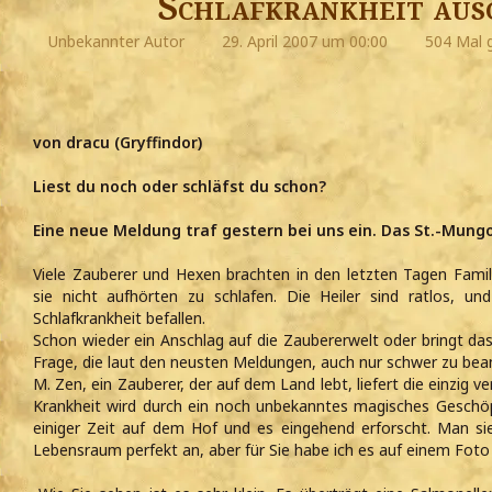
Schlafkrankheit aus
Unbekannter Autor
29. April 2007 um 00:00
504 Mal 
von dracu (Gryffindor)
Liest du noch oder schläfst du schon?
Eine neue Meldung traf gestern bei uns ein. Das St.-Mungo
Viele Zauberer und Hexen brachten in den letzten Tagen Famili
sie nicht aufhörten zu schlafen. Die Heiler sind ratlos, 
Schlafkrankheit befallen.
Schon wieder ein Anschlag auf die Zaubererwelt oder bringt da
Frage, die laut den neusten Meldungen, auch nur schwer zu bea
M. Zen, ein Zauberer, der auf dem Land lebt, liefert die einzig 
Krankheit wird durch ein noch unbekanntes magisches Geschöp
einiger Zeit auf dem Hof und es eingehend erforscht. Man s
Lebensraum perfekt an, aber für Sie habe ich es auf einem Foto 