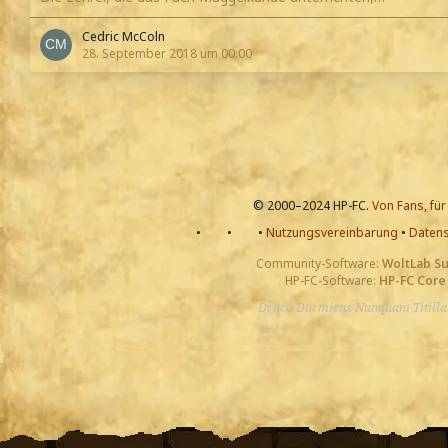
Cedric McColn
28. September 2018 um 00:00
© 2000–2024 HP-FC.
Von Fans, für
•
•
•
Nutzungsvereinbarung
•
Datens
Community-Software:
WoltLab S
HP-FC-Software:
HP-FC Core
Draco Dormiens Nunquam Titill