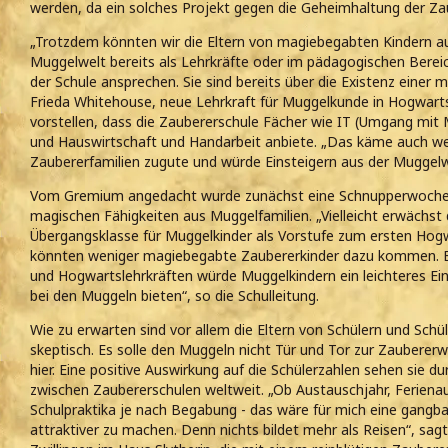
werden, da ein solches Projekt gegen die Geheimhaltung der Za
„Trotzdem könnten wir die Eltern von magiebegabten Kindern aus
Muggelwelt bereits als Lehrkräfte oder im pädagogischen Bereic
der Schule ansprechen. Sie sind bereits über die Existenz einer 
Frieda Whitehouse, neue Lehrkraft für Muggelkunde in Hogwarts
vorstellen, dass die Zaubererschule Fächer wie IT (Umgang mit
und Hauswirtschaft und Handarbeit anbiete. „Das käme auch w
Zaubererfamilien zugute und würde Einsteigern aus der Muggelw
Vom Gremium angedacht wurde zunächst eine Schnupperwoche i
magischen Fähigkeiten aus Muggelfamilien. „Vielleicht erwächst 
Übergangsklasse für Muggelkinder als Vorstufe zum ersten Hogw
könnten weniger magiebegabte Zaubererkinder dazu kommen. E
und Hogwartslehrkräften würde Muggelkindern ein leichteres E
bei den Muggeln bieten“, so die Schulleitung.
Wie zu erwarten sind vor allem die Eltern von Schülern und Schü
skeptisch. Es solle den Muggeln nicht Tür und Tor zur Zauberer
hier. Eine positive Auswirkung auf die Schülerzahlen sehen sie 
zwischen Zaubererschulen weltweit. „Ob Austauschjahr, Ferienau
Schulpraktika je nach Begabung - das wäre für mich eine gangb
attraktiver zu machen. Denn nichts bildet mehr als Reisen“, sa