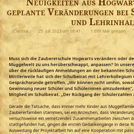
Neuigkeiten aus Hogwart
geplante Veränderungen bei 
und Lehrinhal
Clarissa
25. Juli 2023 um 08:41
1.099 Mal gelesen
Muss sich die Zaubererschule Hogwarts verändern oder dem
Muggelwelt zu uns herüberschwappt, anpassen? In unsere
über die rückläufigen Anmeldungen an der bekannten Schu
Mittlerweile hat sich der Schulbeirat mit Lehrerkollegium 
Gesprächsrunde getroffen. „Wir können nicht umhin, sowoh
Gewinnung neuer Schüler und Schülerinnen umzudenken“,
Mitglied im Schulbeirat. „Der Rückgang der Schülerzahlen sp
Gerade die Tatsache, dass immer mehr Kinder aus Muggelfamil
Zaubererfamilien stammen, sei ein Anzeichen, dass Veränderun
versuchsweise ein vernetzendes Zusammenarbeiten zwischen de
stattgefunden hat, gingen die ersten Gedankengänge in diese R
Ausweitung der Projektarbeit hin auf eine Kooperation mit pa