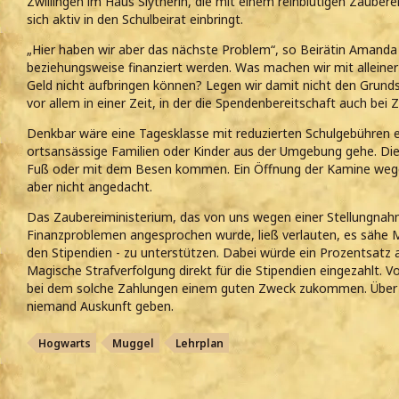
Zwillingen im Haus Slytherin, die mit einem reinblütigen Zaubere
sich aktiv in den Schulbeirat einbringt.
„Hier haben wir aber das nächste Problem“, so Beirätin Amanda
beziehungsweise finanziert werden. Was machen wir mit alleine
Geld nicht aufbringen können? Legen wir damit nicht den Grunds
vor allem in einer Zeit, in der die Spendenbereitschaft auch bei
Denkbar wäre eine Tagesklasse mit reduzierten Schulgebühren 
ortsansässige Familien oder Kinder aus der Umgebung gehe. Di
Fuß oder mit dem Besen kommen. Ein Öffnung der Kamine wegen 
aber nicht angedacht.
Das Zaubereiministerium, das von uns wegen einer Stellungna
Finanzproblemen angesprochen wurde, ließ verlauten, es sähe M
den Stipendien - zu unterstützen. Dabei würde ein Prozentsatz a
Magische Strafverfolgung direkt für die Stipendien eingezahlt. V
bei dem solche Zahlungen einem guten Zweck zukommen. Über 
niemand Auskunft geben.
Hogwarts
Muggel
Lehrplan