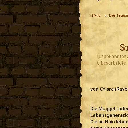
HP-FC
Der Tages
S
Unbekannter 
0 Leserbriefe
von Chiara (Rave
Die Muggel roden
Lebensgeneratio
Die im Hain leb