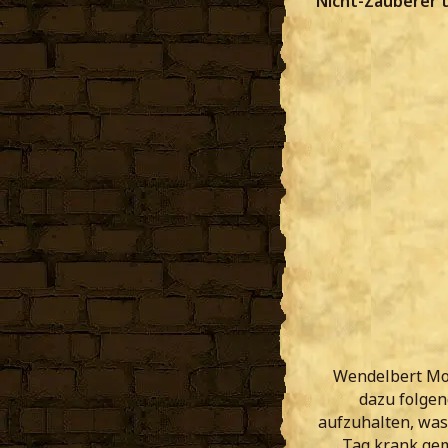
Nicht-Zauberer t
Wendelbert Mor
dazu folgen
aufzuhalten, was
Tag krank gem