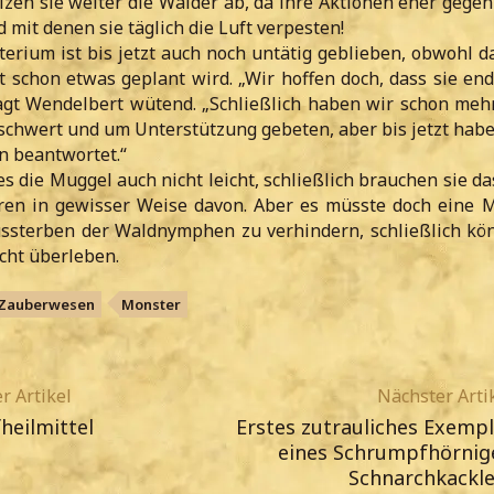
zen sie weiter die Wälder ab, da ihre Aktionen eher gegen
 mit denen sie täglich die Luft verpesten!
erium ist bis jetzt auch noch untätig geblieben, obwohl d
t schon etwas geplant wird. „Wir hoffen doch, dass sie end
gt Wendelbert wütend. „Schließlich haben wir schon meh
eschwert und um Unterstützung gebeten, aber bis jetzt habe
n beantwortet.“
s die Muggel auch nicht leicht, schließlich brauchen sie d
eren in gewisser Weise davon. Aber es müsste doch eine M
ssterben der Waldnymphen zu verhindern, schließlich kö
cht überleben.
Zauberwesen
Monster
r Artikel
Nächster Arti
heilmittel
Erstes zutrauliches Exempl
eines Schrumpfhörnig
Schnarchkackle