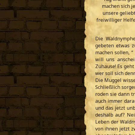
machen sich j
unsere geliebt
freiwilliger Hel
Die Waldnymphen
gebeten etwas zu
machen sollen, “
will uns ansche
Zuhause! Es geh
wer soll sich de
Die Muggel wisse
Schließlich sorge
roden sie dann t
auch immer dara
und das jetzt un
deshalb auf? Nei
Leben der Waldn
von ihnen jetzt z