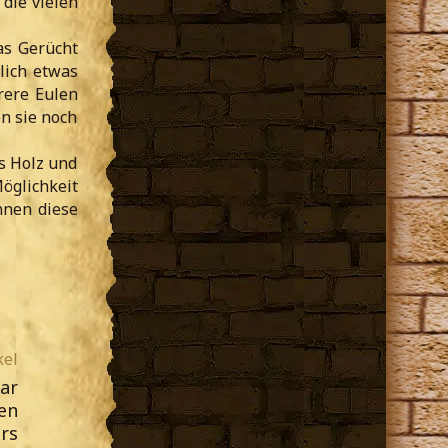
 die vielen
as Gerücht
lich etwas
rere Eulen
n sie noch
as Holz und
öglichkeit
nnen diese
kel
ar
en
rs