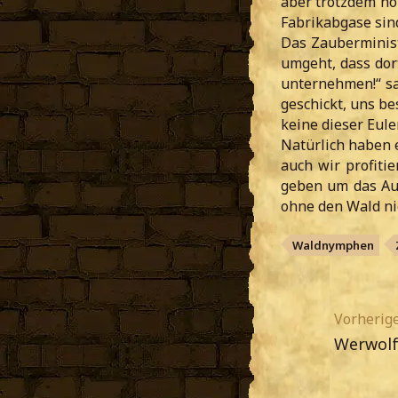
aber trotzdem hol
Fabrikabgase sind
Das Zauberminist
umgeht, dass dor
unternehmen!“ sa
geschickt, uns b
keine dieser Eule
Natürlich haben e
auch wir profiti
geben um das Au
ohne den Wald ni
Waldnymphen
Vorherige
Werwolf