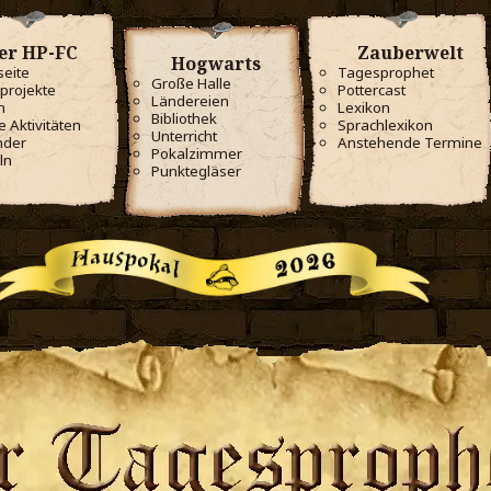
er HP-FC
Zauberwelt
Hogwarts
seite
Tagesprophet
Große Halle
projekte
Pottercast
Ländereien
m
Lexikon
Bibliothek
e Aktivitäten
Sprachlexikon
Unterricht
nder
Anstehende Termine
Pokalzimmer
ln
Punktegläser