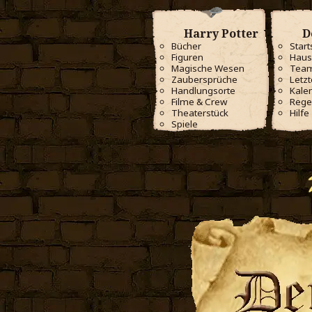
Harry Potter
D
Bücher
Start
Figuren
Haus
Magische Wesen
Tea
Zaubersprüche
Letzt
Handlungsorte
Kale
Filme & Crew
Rege
Theaterstück
Hilfe
Spiele