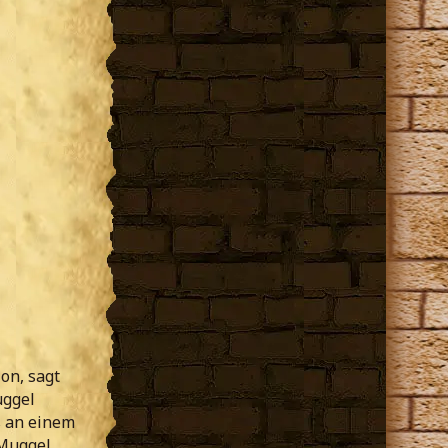
on, sagt
uggel
s an einem
 Muggel