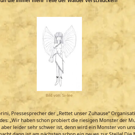
un die immer mehr Teile der Wälder verschlucken!
Bild von: Si-lee
ini, Pressesprecher der „Rettet unser Zuhause“ Organisati
des: „Wir haben schon probiert die riesigen Monster der M
 aber leider sehr schwer ist, denn wird ein Monster von un
acht dann ist am nächsten schon ein neues zur Stelle! Die