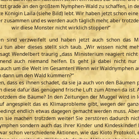
etzt grade an den größtem Nymphen-Wald zu schaffen, in d
e Königin Laila (siehe Bild) lebt. Wir haben jetzt schon ei
fer zusammen und es werden auch täglich mehr, aber trotz
wir diese Monster nicht wirklich stoppen!“
 sind verzweifelt und haben jetzt auch schon das Mi
 tun aber dieses stellt sich taub. „Wir wissen nicht me
 sagt Wendelbert traurig „dass Ministerium reagiert nicht
inend auch niemand helfen. Es geht ja dabei nicht nu
t auch um die Welt im Gesamten! Wenn wir Waldnymphen a
nn dann um den Wald kümmern?“
n, dass es ihnen schadet, da sie ja auch von den Bäumen pr
n diese dafür das genügend frische Luft zum Atmen da ist.
rotzdem die Bäume? In den Zeitungen der Muggel wird in le
uf angespielt das es Klimaprobleme gibt, wegen der gan
bedingt endlich etwas dagegen gemacht werden muss. Aber
n sie machen trotzdem weiter! Sie zerstören dadurch nic
ymphen sondern auch das ihrer Kinder und Kindeskinder!
war schon verschiedene Aktionen, wie das Kioto Protokoll, 