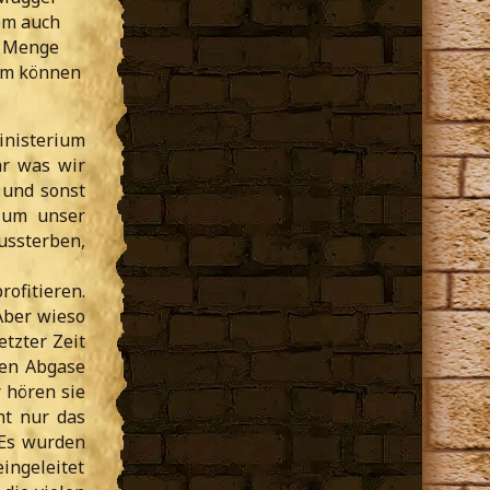
em auch
ne Menge
dem können
nisterium
hr was wir
 und sonst
r um unser
ussterben,
ofitieren.
 Aber wieso
tzter Zeit
zen Abgase
 hören sie
ht nur das
 Es wurden
eingeleitet