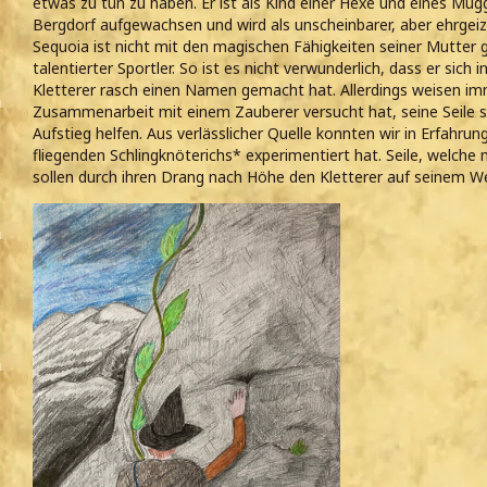
etwas zu tun zu haben. Er ist als Kind einer Hexe und eines Mug
Bergdorf aufgewachsen und wird als unscheinbarer, aber ehrgeiz
Sequoia ist nicht mit den magischen Fähigkeiten seiner Mutter g
talentierter Sportler. So ist es nicht verwunderlich, dass er sich 
Kletterer rasch einen Namen gemacht hat. Allerdings weisen imm
Zusammenarbeit mit einem Zauberer versucht hat, seine Seile s
Aufstieg helfen. Aus verlässlicher Quelle konnten wir in Erfahrung
fliegenden Schlingknöterichs* experimentiert hat. Seile, welche 
sollen durch ihren Drang nach Höhe den Kletterer auf seinem W