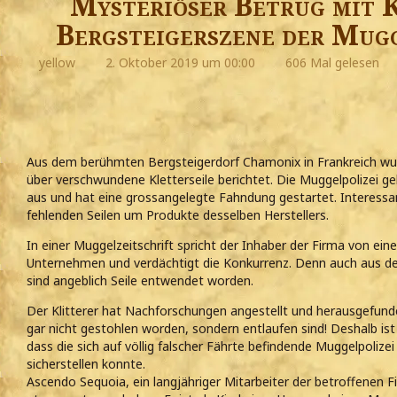
Mysteriöser Betrug mit K
Bergsteigerszene der Mug
yellow
2. Oktober 2019 um 00:00
606 Mal gelesen
Aus dem berühmten Bergsteigerdorf Chamonix in Frankreich wu
über verschwundene Kletterseile berichtet. Die Muggelpolizei g
aus und hat eine grossangelegte Fahndung gestartet. Interessan
fehlenden Seilen um Produkte desselben Herstellers.
In einer Muggelzeitschrift spricht der Inhaber der Firma von ein
Unternehmen und verdächtigt die Konkurrenz. Denn auch aus de
sind angeblich Seile entwendet worden.
Der Klitterer hat Nachforschungen angestellt und herausgefunde
gar nicht gestohlen worden, sondern entlaufen sind! Deshalb ist
dass die sich auf völlig falscher Fährte befindende Muggelpolizei
sicherstellen konnte.
Ascendo Sequoia, ein langjähriger Mitarbeiter der betroffenen F