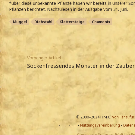
*über diese unbekannte Pflanze haben wir bereits in unserer S
Pflanzen berichtet. Nachzulesen in der Ausgabe vom 31. Juni.
Muggel
Diebstahl
Klettersteige
Chamonix
Vorheriger Artikel
Sockenfressendes Monster in der Zauber
© 2000–2024 HP-FC.
Von Fans, für
•
•
•
Nutzungsvereinbarung
•
Datens
Community-Software:
WoltLab S