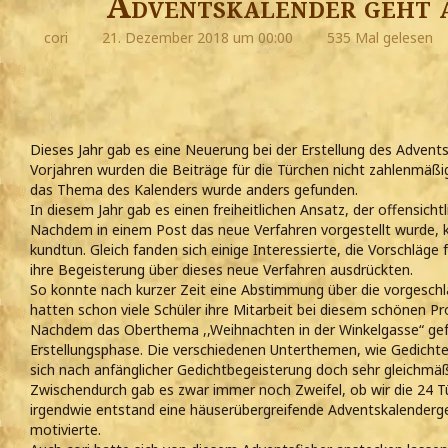
Adventskalender geht 
cori
21. Dezember 2018 um 00:00
535 Mal gelesen
Dieses Jahr gab es eine Neuerung bei der Erstellung des Advents
Vorjahren wurden die Beiträge für die Türchen nicht zahlenmäßig
das Thema des Kalenders wurde anders gefunden.
In diesem Jahr gab es einen freiheitlichen Ansatz, der offensichtl
Nachdem in einem Post das neue Verfahren vorgestellt wurde,
kundtun. Gleich fanden sich einige Interessierte, die Vorschlä
ihre Begeisterung über dieses neue Verfahren ausdrückten.
So konnte nach kurzer Zeit eine Abstimmung über die vorgeschl
hatten schon viele Schüler ihre Mitarbeit bei diesem schönen Pr
Nachdem das Oberthema ,,Weihnachten in der Winkelgasse“ gef
Erstellungsphase. Die verschiedenen Unterthemen, wie Gedichte,
sich nach anfänglicher Gedichtbegeisterung doch sehr gleichmäß
Zwischendurch gab es zwar immer noch Zweifel, ob wir die 24 Tü
irgendwie entstand eine häuserübergreifende Adventskalenderge
motivierte.