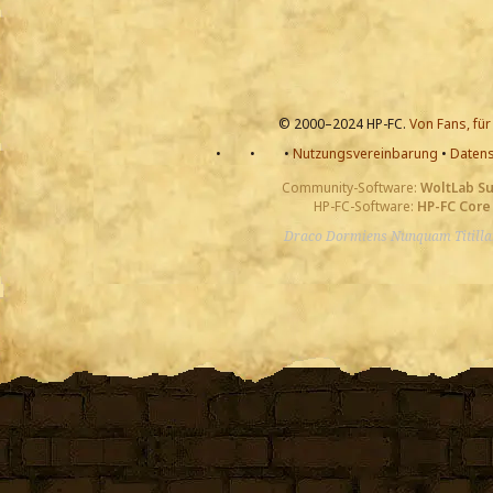
© 2000–2024 HP-FC.
Von Fans, für
•
•
•
Nutzungsvereinbarung
•
Datens
Community-Software:
WoltLab S
HP-FC-Software:
HP-FC Core
Draco Dormiens Nunquam Titill