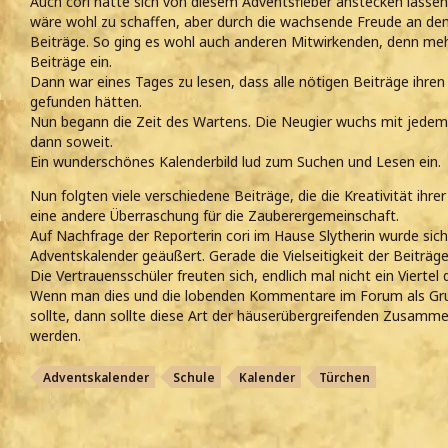
Auch cori hatte sich von diesem Adventsfieber anstecken lassen. 
wäre wohl zu schaffen, aber durch die wachsende Freude an dem
Beiträge. So ging es wohl auch anderen Mitwirkenden, denn me
Beiträge ein.
Dann war eines Tages zu lesen, dass alle nötigen Beiträge ihre
gefunden hätten.
Nun begann die Zeit des Wartens. Die Neugier wuchs mit jedem
dann soweit.
Ein wunderschönes Kalenderbild lud zum Suchen und Lesen ein.
Nun folgten viele verschiedene Beiträge, die die Kreativität ihrer
eine andere Überraschung für die Zauberergemeinschaft.
Auf Nachfrage der Reporterin cori im Hause Slytherin wurde sich
Adventskalender geäußert. Gerade die Vielseitigkeit der Beiträge 
Die Vertrauensschüler freuten sich, endlich mal nicht ein Viertel
Wenn man dies und die lobenden Kommentare im Forum als Grun
sollte, dann sollte diese Art der häuserübergreifenden Zusamme
werden.
Adventskalender
Schule
Kalender
Türchen