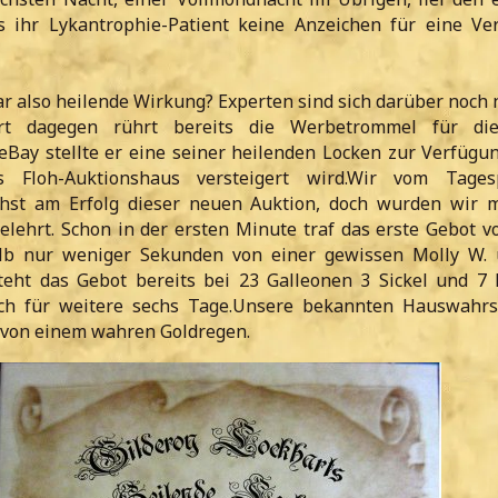
ss ihr Lykantrophie-Patient keine Anzeichen für eine V
r also heilende Wirkung? Experten sind sich darüber noch n
art dagegen rührt bereits die Werbetrommel für di
eBay stellte er eine seiner heilenden Locken zur Verfügung
 Floh-Auktionshaus versteigert wird.Wir vom Tages
chst am Erfolg dieser neuen Auktion, doch wurden wir 
elehrt. Schon in der ersten Minute traf das erste Gebot v
alb nur weniger Sekunden von einer gewissen Molly W.
teht das Gebot bereits bei 23 Galleonen 3 Sickel und 7 
och für weitere sechs Tage.Unsere bekannten Hauswahr
 von einem wahren Goldregen.