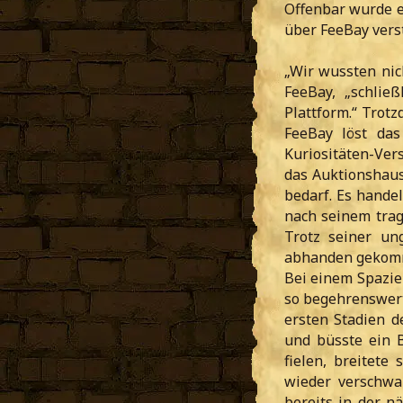
Offenbar wurde e
über FeeBay verst
„Wir wussten nic
FeeBay, „schlie
Plattform.“ Trotz
FeeBay löst da
Kuriositäten-Ver
das Auktionshau
bedarf. Es handel
nach seinem trag
Trotz seiner ung
abhanden gekom
Bei einem Spazie
so begehrenswert
ersten Stadien d
und büsste ein B
fielen, breitete
wieder verschwa
bereits in der n