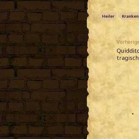
Heiler
Kranken
Vorherige
Quidditc
tragisc
•