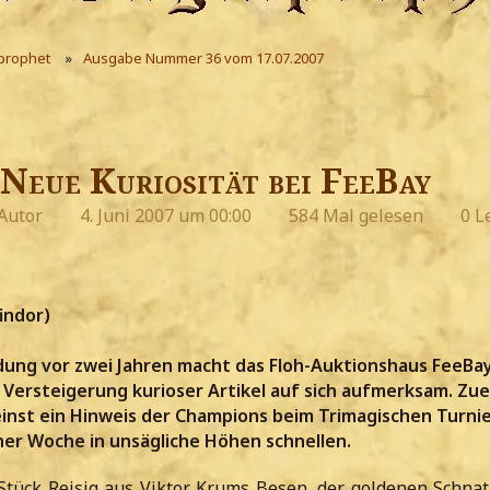
prophet
Ausgabe Nummer 36 vom 17.07.2007
Neue Kuriosität bei FeeBay
Autor
4. Juni 2007 um 00:00
584 Mal gelesen
0 L
indor)
dung vor zwei Jahren macht das Floh-Auktionshaus FeeBa
 Versteigerung kurioser Artikel auf sich aufmerksam. Zuer
 einst ein Hinweis der Champions beim Trimagischen Turnier
ner Woche in unsägliche Höhen schnellen.
Stück Reisig aus Viktor Krums Besen, der goldenen Schna