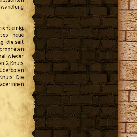
erwandlung
icht einig.
eses neue
, die seit
propheten
mal wieder
on 2 Knuts
 überboten
Knuts. Die
sagerinnen