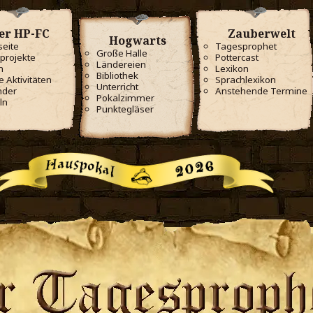
er HP-FC
Zauberwelt
Hogwarts
seite
Tagesprophet
Große Halle
projekte
Pottercast
Ländereien
m
Lexikon
Bibliothek
e Aktivitäten
Sprachlexikon
Unterricht
nder
Anstehende Termine
Pokalzimmer
ln
Punktegläser