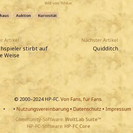
Bild von: Rihkar
haus
Auktion
Kuriosität
r Artikel
Nächster Artikel
hspieler stirbt auf
Quidditch
he Weise
© 2000–2024 HP-FC.
Von Fans, für Fans.
•
•
Nutzungsvereinbarung
•
Datenschutz
•
Impressum
Community-Software:
WoltLab Suite™
HP-FC-Software:
HP-FC Core