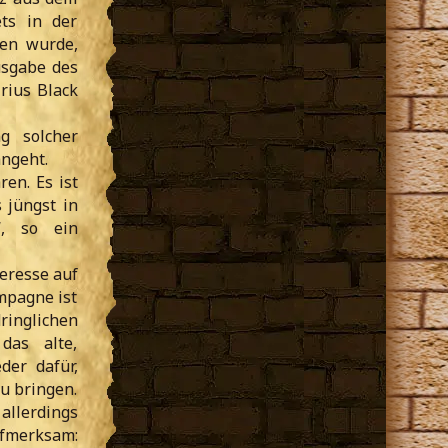
ts in der
gen wurde,
usgabe des
rius Black
g solcher
angeht.
en. Es ist
 jüngst in
“, so ein
teresse auf
mpagne ist
ringlichen
das alte,
der dafür,
zu bringen.
allerdings
ufmerksam: