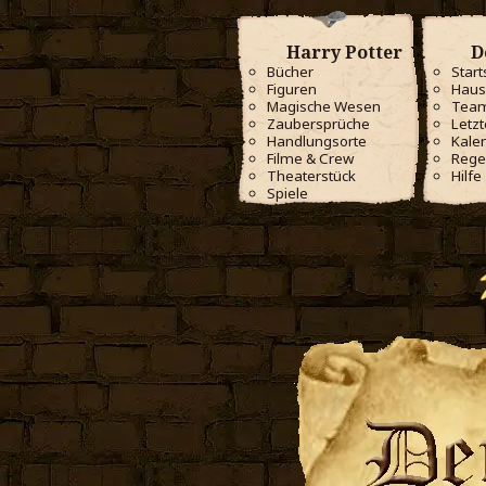
Harry Potter
D
Bücher
Start
Figuren
Haus
Magische Wesen
Tea
Zaubersprüche
Letzt
Handlungsorte
Kale
Filme & Crew
Rege
Theaterstück
Hilfe
Spiele