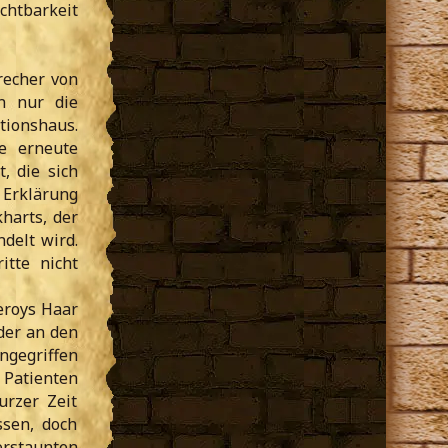
chtbarkeit
recher von
en nur die
ktionshaus.
e erneute
, die sich
 Erklärung
kharts, der
delt wird.
itte nicht
eroys Haar
der an den
ngegriffen
 Patienten
urzer Zeit
sen, doch
erstaunten