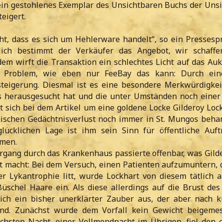
in gestohlenes Exemplar des Unsichtbaren Buchs der Unsi
eigert.
ht, dass es sich um Hehlerware handelt“, so ein Pressesp
ßlich bestimmt der Verkäufer das Angebot, wir schaff
dem wirft die Transaktion ein schlechtes Licht auf das Au
s Problem, wie eben nur FeeBay das kann: Durch ein
steigerung. Diesmal ist es eine besondere Merkwürdigkeit
s herausgesucht hat und die unter Umständen noch einer
t sich bei dem Artikel um eine goldene Locke Gilderoy Loc
ischen Gedächtnisverlust noch immer in St. Mungos behan
lücklichen Lage ist ihm sein Sinn für öffentliche Auftr
men.
rgang durch das Krankenhaus passierte offenbar, was Gild
 macht: Bei dem Versuch, einen Patienten aufzumuntern, 
er Lykantrophie litt, wurde Lockhart von diesem tätlich a
üschel Haare ein. Als diese allerdings auf die Brust des
 sich ein bisher unerklärter Zauber aus, der aber nach k
nd. Zunächst wurde dem Vorfall kein Gewicht beigemes
ächsten Nacht, einer Vollmondnacht im Übrigen, fiel den 