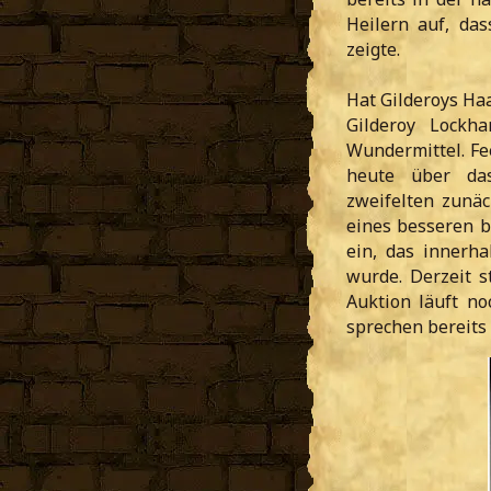
Heilern auf, da
zeigte.
Hat Gilderoys Haa
Gilderoy Lockh
Wundermittel. Fe
heute über das
zweifelten zunä
eines besseren b
ein, das innerh
wurde. Derzeit s
Auktion läuft n
sprechen bereits