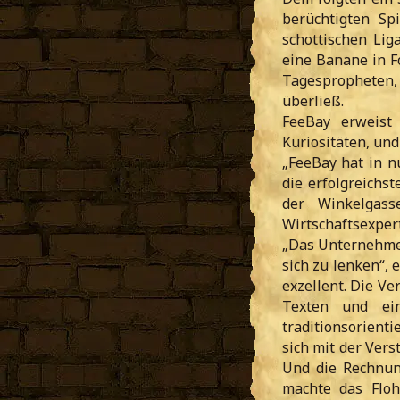
berüchtigten S
schottischen Lig
eine Banane in F
Tagespropheten, 
überließ.
FeeBay erweist 
Kuriositäten, und
„FeeBay hat in n
die erfolgreichs
der Winkelgass
Wirtschaftsexper
„Das Unternehmen 
sich zu lenken“,
exzellent. Die V
Texten und ei
traditionsorien
sich mit der Vers
Und die Rechnung
machte das Floh