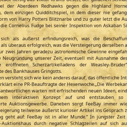
piel der Aberdeen Redhawks gegen die Highland Horne
a, dem einzigen Quidditchspiel, in dem dieser nie gefan
orm von Harry Potters Blitznarbe und zu guter letzt die A
die Cornelius Fudge bei seiner Inspektion von Askaban Si
sich als äußerst erfindungsreich, was die Beschaffun
 als überaus erfolgreich, was die Versteigerung derselben 
ur zwei Jahren geradezu astronomische Gewinne eingefahr
te Neugründung unserer Zeit, eventuell mit Ausnahme des
e eröffneten Scherzartikelladens der Weasley-Brüder
te des Bankhauses Gringotts.
versteht sich wie kein anderes darauf, das öffentliche In
 erklärt eine PR-Beauftragte der Hexenwoche.„Die Werbeka
erantwortlichen warten mit erfrischenden neuen Ideen, eind
nem interaktiven Konzept auf und entstauben so 
tierte Auktionsgewerbe. Daneben sorgt FeeBay immer wie
teigerung teilweise äußerst kurioser Artikel ins Gespräch 
 geht auf: FeeBay ist in aller Munde.“ In jüngster Zeit 
-Auktionshaus durch negative Schlagzeilen auf sich a