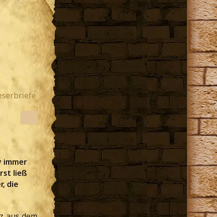
eserbriefe
y immer
st ließ
, die
tz aus dem