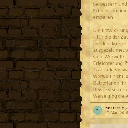
verbessern und
Schmerzen und 
ersparen.
Die Entwicklun
– für die der Z
mit dem Merlin-
ausgezeichnet w
viele Werwölfe 
Erleichterung. 
Trank die Verwa
Werwolf nicht, d
Betroffenen ihr
Bewusstsein zu 
Weise ging die 
Yara Clancy (G
17. März 2016