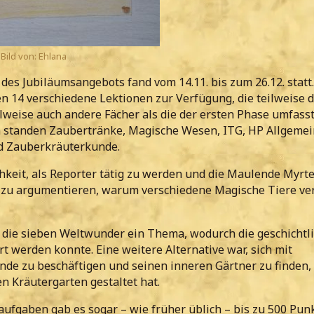
Bild von: Ehlana
des Jubiläumsangebots fand vom 14.11. bis zum 26.12. statt.
n 14 verschiedene Lektionen zur Verfügung, die teilweise d
ilweise auch andere Fächer als die der ersten Phase umfasst
standen Zaubertränke, Magische Wesen, ITG, HP Allgemei
 Zauberkräuterkunde.
hkeit, als Reporter tätig zu werden und die Maulende Myrte
 zu argumentieren, warum verschiedene Magische Tiere ve
ie sieben Weltwunder ein Thema, wodurch die geschichtl
t werden konnte. Eine weitere Alternative war, sich mit
de zu beschäftigen und seinen inneren Gärtner zu finden
n Kräutergarten gestaltet hat.
ufgaben gab es sogar – wie früher üblich – bis zu 500 Pun