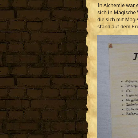
In Alchemie war 
sich in Magische
die sich mit Magi
stand auf dem P