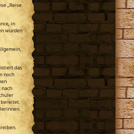
ese „Reise
nce, in
en wurden
Allgemein,
stiert das
en noch
men
t nach
chüler
bereitet.
lerinnen.
reiben.