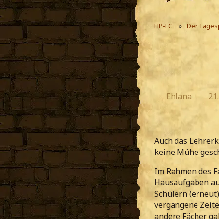
HP-FC
Der Tages
Ehlana
21
Auch das Lehrerk
keine Mühe gesch
Im Rahmen des Fa
Hausaufgaben aus
Schülern (erneut
vergangene Zeite
andere Fächer ga