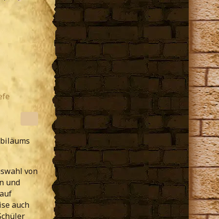
efe
ubiläums
uswahl von
en und
auf
ise auch
Schüler