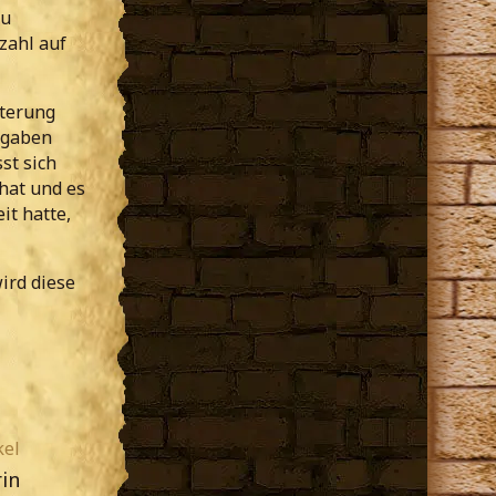
zu
zahl auf
sterung
fgaben
st sich
 hat und es
it hatte,
wird diese
kel
in