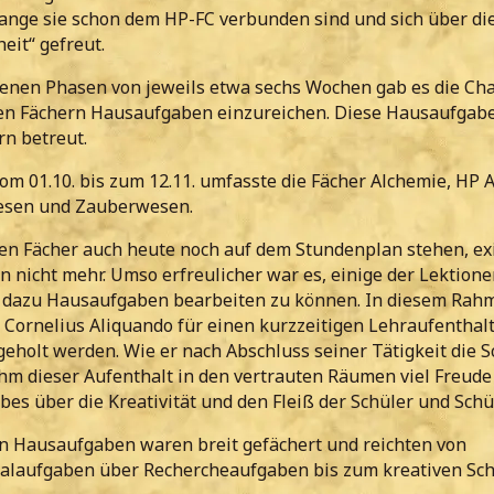
 lange sie schon dem HP-FC verbunden sind und sich über di
eit“ gefreut.
denen Phasen von jeweils etwa sechs Wochen gab es die Cha
nen Fächern Hausaufgaben einzureichen. Diese Hausaufgab
rn betreut.
om 01.10. bis zum 12.11. umfasste die Fächer Alchemie, HP 
esen und Zauberwesen.
en Fächer auch heute noch auf dem Stundenplan stehen, exi
 nicht mehr. Umso erfreulicher war es, einige der Lektion
 dazu Hausaufgaben bearbeiten zu können. In diesem Rah
 Cornelius Aliquando für einen kurzzeitigen Lehraufenthal
eholt werden. Wie er nach Abschluss seiner Tätigkeit die S
ihm dieser Aufenthalt in den vertrauten Räumen viel Freude 
obes über die Kreativität und den Fleiß der Schüler und Schü
n Hausaufgaben waren breit gefächert und reichten von
alaufgaben über Rechercheaufgaben bis zum kreativen Sch