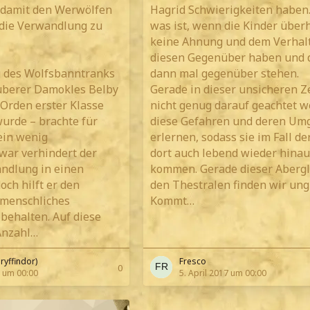
 damit den Werwölfen
Hagrid Schwierigkeiten haben
die Verwandlung zu
was ist, wenn die Kinder über
keine Ahnung und dem Verhal
diesen Gegenüber haben und 
g des Wolfsbanntranks
dann mal gegenüber stehen.
auberer Damokles Belby
Gerade in dieser unsicheren Z
Orden erster Klasse
nicht genug darauf geachtet w
urde – brachte für
diese Gefahren und deren Um
ein wenig
erlernen, sodass sie im Fall der
Zwar verhindert der
dort auch lebend wieder hinau
ndlung in einen
kommen. Gerade dieser Aberg
och hilft er den
den Thestralen finden wir ung
 menschliches
Kommt…
behalten. Auf diese
Anzahl…
ryffindor)
Fresco
0
 um 00:00
5. April 2017 um 00:00