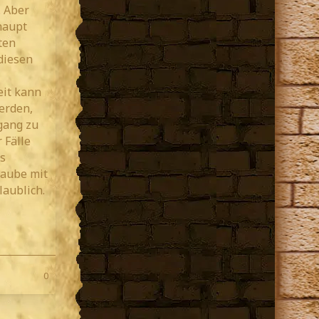
. Aber
haupt
ten
diesen
eit kann
erden,
gang zu
 Fälle
s
laube mit
laublich.
0