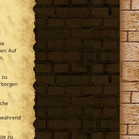
ie
en. Auf
n,
 zu
rborgen
iche
, während
kte zu