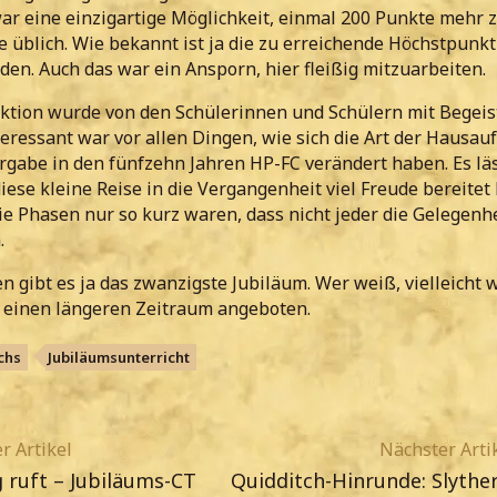
ar eine einzigartige Möglichkeit, einmal 200 Punkte mehr 
e üblich. Wie bekannt ist ja die zu erreichende Höchstpunkt
en. Auch das war ein Ansporn, hier fleißig mitzuarbeiten.
ktion wurde von den Schülerinnen und Schülern mit Begei
ressant war vor allen Dingen, wie sich die Art der Hausau
gabe in den fünfzehn Jahren HP-FC verändert haben. Es läs
diese kleine Reise in die Vergangenheit viel Freude bereitet
die Phasen nur so kurz waren, dass nicht jeder die Gelegenhe
.
en gibt es ja das zwanzigste Jubiläum. Wer weiß, vielleicht 
 einen längeren Zeitraum angeboten.
chs
Jubiläumsunterricht
r Artikel
Nächster Arti
 ruft – Jubiläums-CT
Quidditch-Hinrunde: Slyther