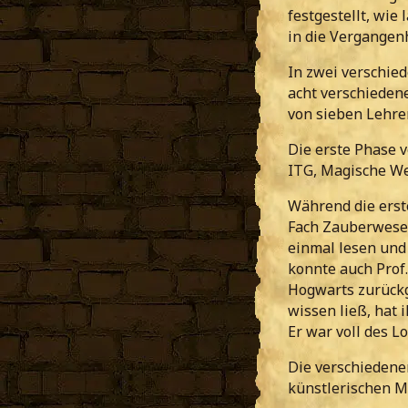
festgestellt, wie
in die Vergangenh
In zwei verschie
acht verschiede
von sieben Lehre
Die erste Phase v
ITG, Magische W
Während die erst
Fach Zauberwesen
einmal lesen und
konnte auch Prof.
Hogwarts zurückg
wissen ließ, hat 
Er war voll des L
Die verschiedene
künstlerischen M