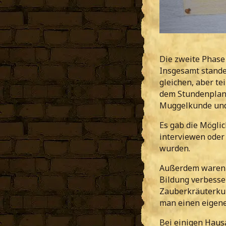
Die zweite Phase 
Insgesamt stande
gleichen, aber te
dem Stundenplan 
Muggelkunde und
Es gab die Möglic
interviewen oder
wurden.
Außerdem waren d
Bildung verbesser
Zauberkräuterkun
man einen eigene
Bei einigen Hausa