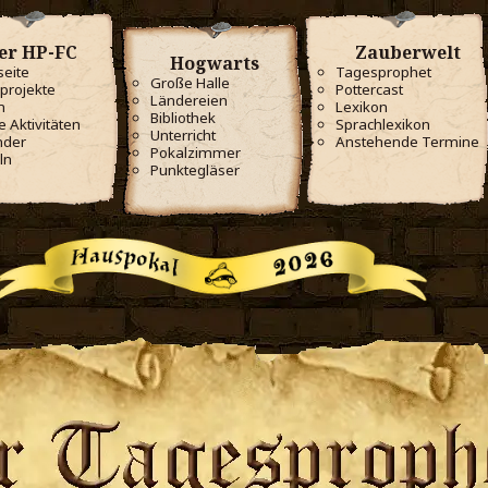
er HP-FC
Zauberwelt
Hogwarts
seite
Tagesprophet
Große Halle
projekte
Pottercast
Ländereien
m
Lexikon
Bibliothek
e Aktivitäten
Sprachlexikon
Unterricht
nder
Anstehende Termine
Pokalzimmer
ln
Punktegläser