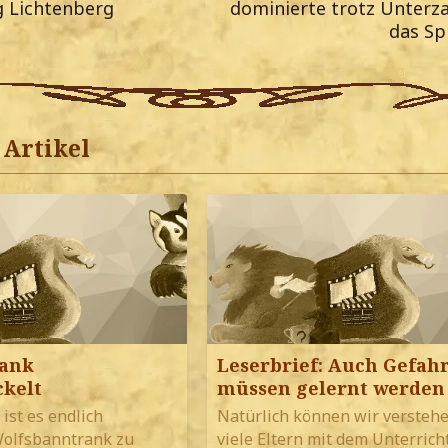
g Lichtenberg
dominierte trotz Unterza
das Sp
Artikel
rank
Leserbrief: Auch Gefah
ckelt
müssen gelernt werden
ist es endlich
Natürlich können wir verstehe
Wolfsbanntrank zu
viele Eltern mit dem Unterrich