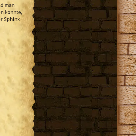
nd man
n konnte,
er Sphinx