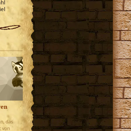
hl
iel
ren
n, das
t von