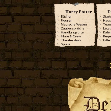
Harry Potter
D
Bücher
Start
Figuren
Haus
Magische Wesen
Tea
Zaubersprüche
Letzt
Handlungsorte
Kale
Filme & Crew
Rege
Theaterstück
Hilfe
Spiele