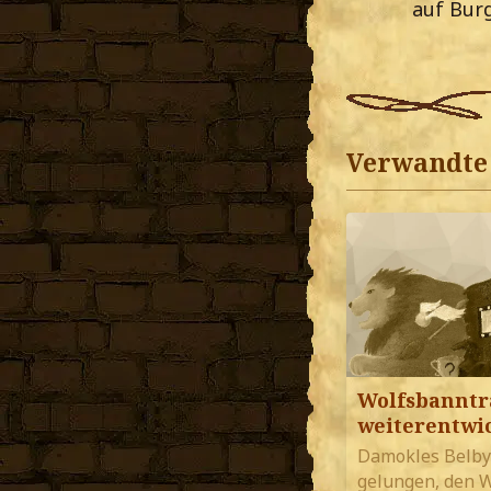
auf Bur
Verwandte 
Wolfsbannt
weiterentwi
Damokles Belby 
gelungen, den 