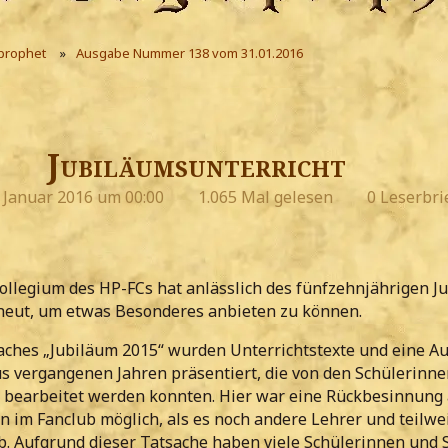
prophet
Ausgabe Nummer 138 vom 31.01.2016
Jubiläumsunterricht
. Januar 2016 um 00:00
1.065 Mal gelesen
0 Leserbri
ollegium des HP-FCs hat anlässlich des fünfzehnjährigen J
eut, um etwas Besonderes anbieten zu können.
ches „Jubiläum 2015“ wurden Unterrichtstexte und eine A
 vergangenen Jahren präsentiert, die von den Schülerinn
) bearbeitet werden konnten. Hier war eine Rückbesinnung 
n im Fanclub möglich, als es noch andere Lehrer und teilwe
b. Aufgrund dieser Tatsache haben viele Schülerinnen und 