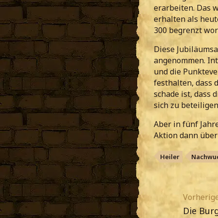
erarbeiten. Das w
erhalten als heut
300 begrenzt word
Diese Jubiläumsa
angenommen. Inte
und die Punktever
festhalten, dass 
schade ist, dass 
sich zu beteiligen
Aber in fünf Jahr
Aktion dann über
Heiler
Nachwu
Vorherige
Die Burg