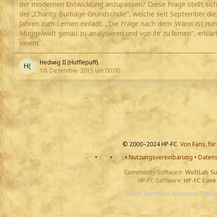
der modernen Entwicklung anzupassen? Diese Frage stellt si
der „Charity-Burbage-Grundschule“, welche seit September die
Jahren zum Lernen einlädt. „Die Frage nach dem ‚Wann‘ ist nun i
Muggelwelt genau zu analysieren und von ihr zu lernen“, erklär
einem…
Hedwig II (Hufflepuff)
10. Dezember 2015 um 00:00
© 2000–2024 HP-FC.
Von Fans, für
•
•
•
Nutzungsvereinbarung
•
Datens
Community-Software:
WoltLab S
HP-FC-Software:
HP-FC Core
Draco Dormiens Nunquam Titill