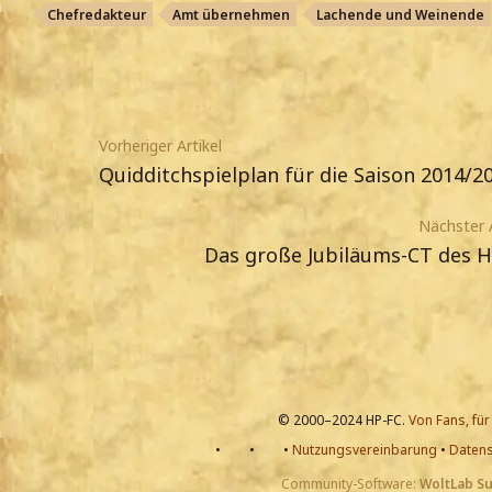
Chefredakteur
Amt übernehmen
Lachende und Weinende
Vorheriger Artikel
Quidditchspielplan für die Saison 2014/2
Nächster A
Das große Jubiläums-CT des H
© 2000–2024 HP-FC.
Von Fans, für
•
•
•
Nutzungsvereinbarung
•
Datens
Community-Software:
WoltLab S