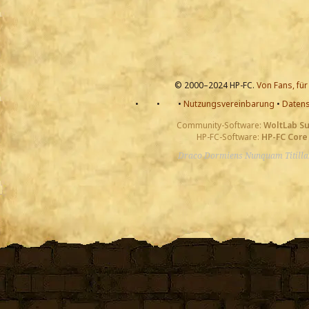
© 2000–2024 HP-FC.
Von Fans, für
•
•
•
Nutzungsvereinbarung
•
Datens
Community-Software:
WoltLab S
HP-FC-Software:
HP-FC Core
Draco Dormiens Nunquam Titill