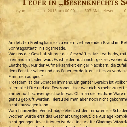
Feuer in „Besenknechts 
sasyan
14. Juli 2013 um 00:00
507 Mal gelesen
0
Am letzten Freitag kam es zu einem verheerenden Brand im Be
Sonntagsstaat“ in Hogsmeade.
Wie uns der Geschäftsführer des Geschäftes, Mr. Leatherby, mitt
niemand im Laden war. „Es ist leider noch nicht geklärt, woher 
Leatherby. „Nur der Aufmerksamkeit einiger Nachbarn, die zufäl
dem Fenster sahen und das Feuer entdeckten, ist es zu verdank
Flammen aufging.“
Trotzdem ist der Schaden immens. Ein ganzer Bereich ist vollk
allem alle Hüte und die Festroben. Hier war nichts mehr zu rette
immer noch schwer geschockt war. Ob man die restliche Ware n
genau geprüft werden. Hierzu sei man aber noch nicht gekomme
nichts aussagen kann.
Vom finanziellen Verlust abgesehen, ist der immaterielle Schad
Wochen wurde erst das Geschäft umgebaut, die Auslage komplet
nicht geringen Investitionen ist das Unglück für Gladrags Wizar