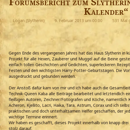
Forumsbericht zum Slytheri
Kalender“
Logan (Slytherin)
9. Februar 2013 um 00:00
531 Mal 
Gegen Ende des vergangenen Jahres hat das Haus Slytherin in kür
Projekt für alle Hexen, Zauberer und Muggel auf die Beine geste
einfach tollen Geschichten und Gedichten, superleckeren Rezepte
Festen und den wichtigsten Harry-Potter-Geburtstagen. Die Vo
ausgedruckt und gebunden werden.
Der Anstoß dafür kam von mir und ich habe auch die Gesamtl
Technik-Queen Kaba alle Beiträge bearbeitet und letztendlich e
fleißigen Autoren, Zeichner/Fotografen und Köche, namentlich 
Acheron, Kjellito, Lacri, Haika, Tara, Astrum, Corax und ich sel
praktischen und doch unterhaltsamen Helfer geschaffen, der j
wichtige Termine erinnert.
Wir haben es geschafft, dieses Projekt innerhalb von knapp drei
stolz darauf.