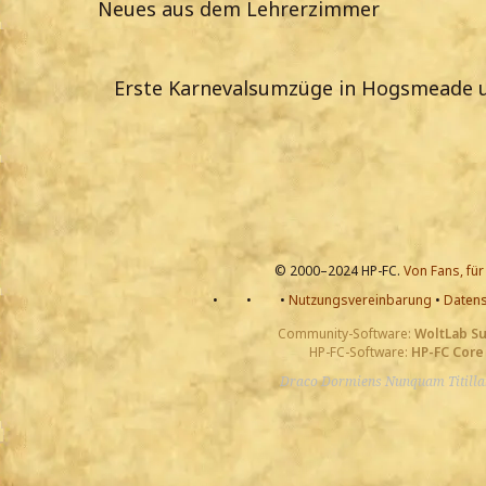
Neues aus dem Lehrerzimmer
Erste Karnevalsumzüge in Hogsmeade u
© 2000–2024 HP-FC.
Von Fans, für
•
•
•
Nutzungsvereinbarung
•
Datens
Community-Software:
WoltLab S
HP-FC-Software:
HP-FC Core
Draco Dormiens Nunquam Titill