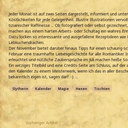
Jeder Monat ist auf zwei Seiten dargestellt, informiert und unter
Köstlichkeiten für jede Gelegenheit. Illustre Illustrationen vervo
tizianischer Raffinesse ... Ob fotografiert oder selbst gezeichne
machen aus einem harten Arbeits- oder Schultag ein wahres Erei
Dazu locken so interessante und ausgefallene Rezeptideen wie 
Lebkuchendrachen.
Der November bietet darüber hinaus Tipps für einen schaurig-
Februar eine traumhafte Liebesgeschichte für alle Romantiker. I
erleuchtet und nützliche Zaubersprüche im Juli machen heiße S
Ein witziges Titelbild und eine Credits-Seite am Schluss, auf der
den Kalender zu einem Meisterwerk, wenn ich das in aller Beschei
bekanntlich eigen ist, sagen darf :-) …
Slytherin
Kalender
Magie
Hexen
Tischten
Vorheriger Artikel