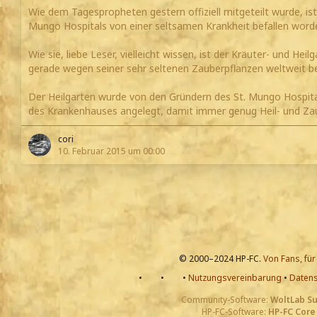
Wie dem Tagespropheten gestern offiziell mitgeteilt wurde, is
Mungo Hospitals von einer seltsamen Krankheit befallen word
Wie sie, liebe Leser, vielleicht wissen, ist der Kräuter- und He
gerade wegen seiner sehr seltenen Zauberpflanzen weltweit b
Der Heilgarten wurde von den Gründern des St. Mungo Hospita
des Krankenhauses angelegt, damit immer genug Heil- und Z
cori
10. Februar 2015 um 00:00
© 2000–2024 HP-FC.
Von Fans, für
•
•
•
Nutzungsvereinbarung
•
Datens
Community-Software:
WoltLab S
HP-FC-Software:
HP-FC Core