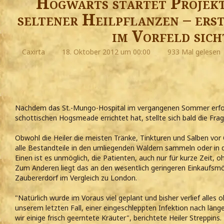
Hogwarts startet Projek
seltener Heilpflanzen – erst
im Vorfeld sich
Caxirta
18. Oktober 2012 um 00:00
933 Mal gelesen
Nachdem das St.-Mungo-Hospital im vergangenen Sommer erfol
schottischen Hogsmeade errichtet hat, stellte sich bald die Frag
Obwohl die Heiler die meisten Tränke, Tinkturen und Salben vor O
alle Bestandteile in den umliegenden Wäldern sammeln oder in
Einen ist es unmöglich, die Patienten, auch nur für kurze Zeit,
Zum Anderen liegt das an den wesentlich geringeren Einkaufsmö
Zaubererdorf im Vergleich zu London.
"Natürlich wurde im Voraus viel geplant und bisher verlief alles
unserem letzten Fall, einer eingeschleppten Infektion nach län
wir einige frisch geerntete Kräuter", berichtete Heiler Streppins.