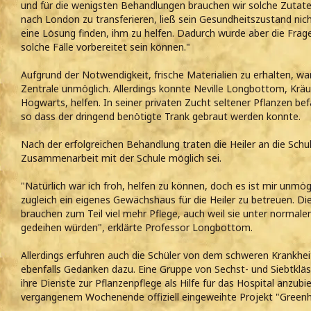
und für die wenigsten Behandlungen brauchen wir solche Zutate
nach London zu transferieren, ließ sein Gesundheitszustand nich
eine Lösung finden, ihm zu helfen. Dadurch wurde aber die Frage
solche Fälle vorbereitet sein können."
Aufgrund der Notwendigkeit, frische Materialien zu erhalten, wa
Zentrale unmöglich. Allerdings konnte Neville Longbottom, Kr
Hogwarts, helfen. In seiner privaten Zucht seltener Pflanzen bef
so dass der dringend benötigte Trank gebraut werden konnte.
Nach der erfolgreichen Behandlung traten die Heiler an die Schul
Zusammenarbeit mit der Schule möglich sei.
"Natürlich war ich froh, helfen zu können, doch es ist mir unmögl
zugleich ein eigenes Gewächshaus für die Heiler zu betreuen. Di
brauchen zum Teil viel mehr Pflege, auch weil sie unter normal
gedeihen würden", erklärte Professor Longbottom.
Allerdings erfuhren auch die Schüler von dem schweren Krankhe
ebenfalls Gedanken dazu. Eine Gruppe von Sechst- und Siebtkläs
ihre Dienste zur Pflanzenpflege als Hilfe für das Hospital anzubi
vergangenem Wochenende offiziell eingeweihte Projekt "Greenhou