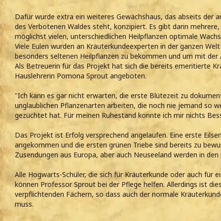
Dafür wurde extra ein weiteres Gewächshaus, das abseits der 
des Verbotenen Waldes steht, konzipiert. Es gibt darin mehrere
möglichst vielen, unterschiedlichen Heilpflanzen optimale Wac
Viele Eulen wurden an Kräuterkundeexperten in der ganzen Wel
besonders seltenen Heilpflanzen zu bekommen und um mit der 
Als Betreuerin für das Projekt hat sich die bereits emeritierte
Hauslehrerin Pomona Sprout angeboten.
"Ich kann es gar nicht erwarten, die erste Blütezeit zu dokumen
unglaublichen Pflanzenarten arbeiten, die noch nie jemand so w
gezüchtet hat. Für meinen Ruhestand konnte ich mir nichts Be
Das Projekt ist Erfolg versprechend angelaufen. Eine erste Eilsen
angekommen und die ersten grünen Triebe sind bereits zu bewu
Zusendungen aus Europa, aber auch Neuseeland werden in den
Alle Hogwarts-Schüler, die sich für Kräuterkunde oder auch für ein
können Professor Sprout bei der Pflege helfen. Allerdings ist die
verpflichtenden Fächern, so dass auch der normale Kräuterkund
muss.