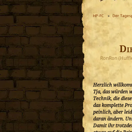
HP-FC
Der Tages
Di
RonRon (Huffl
Herzlich willkom
Tja, das würden w
Technik, die dies
das komplette Proj
peinlich, aber le
daran ändern. Und
Damit ihr trotzd