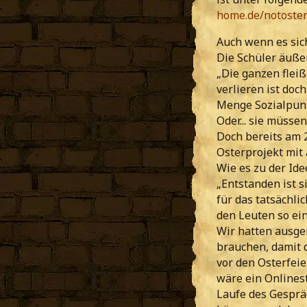
home.de/notoster
Auch wenn es sic
Die Schüler äuße
„Die ganzen fleiß
verlieren ist doc
Menge Sozialpun
Oder... sie müsse
Doch bereits am 2
Osterprojekt mit 
Wie es zu der Ide
„Entstanden ist s
für das tatsächli
den Leuten so einf
Wir hatten ausge
brauchen, damit d
vor den Osterfeie
wäre ein Onlines
Laufe des Gesprä