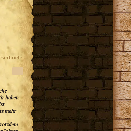
eserbriefe
che
Wir haben
ist
hts mehr
trotzdem