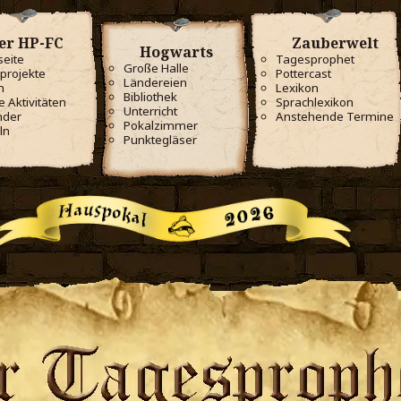
er HP-FC
Zauberwelt
Hogwarts
seite
Tagesprophet
Große Halle
projekte
Pottercast
Ländereien
m
Lexikon
Bibliothek
e Aktivitäten
Sprachlexikon
Unterricht
nder
Anstehende Termine
Pokalzimmer
ln
Punktegläser