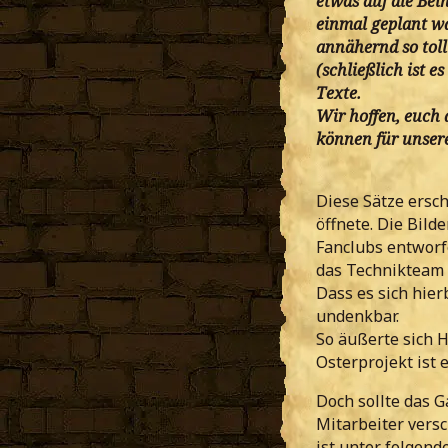
etwas auf die Bei
einmal geplant war
annähernd so toll
(schließlich ist e
Texte.
Wir hoffen, euch 
können für unsere
Diese Sätze ersch
öffnete. Die Bild
Fanclubs entworf
das Technikteam 
Dass es sich hier
undenkbar.
So äußerte sich 
Osterprojekt ist e
Doch sollte das G
Mitarbeiter versc
ist unter folgend