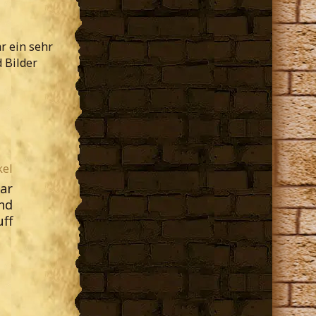
r ein sehr
 Bilder
kel
uar
nd
uff