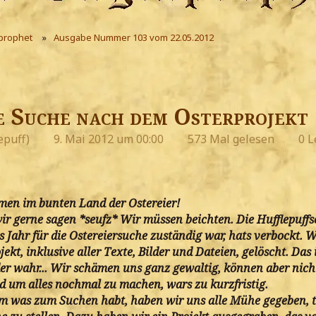
prophet
Ausgabe Nummer 103 vom 22.05.2012
e Suche nach dem Osterprojekt
epuff)
9. Mai 2012 um 00:00
573 Mal gelesen
0 L
men im bunten Land der Ostereier!
ir gerne sagen *seufz* Wir müssen beichten. Die Hufflepuffs
es Jahr für die Ostereiersuche zuständig war, hats verbockt. 
ekt, inklusive aller Texte, Bilder und Dateien, gelöscht. Das 
ider wahr... Wir schämen uns ganz gewaltig, können aber nic
 um alles nochmal zu machen, wars zu kurzfristig.
em was zum Suchen habt, haben wir uns alle Mühe gegeben, 