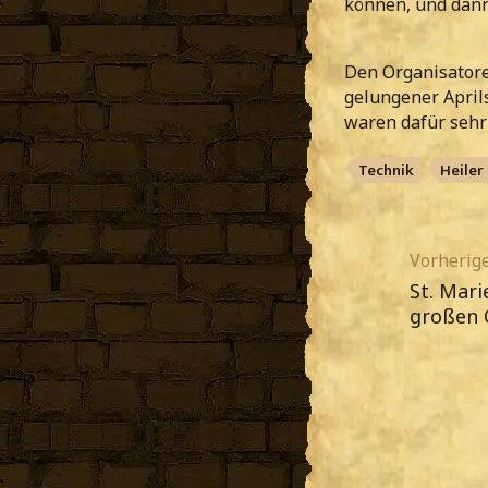
können, und dann 
Den Organisatore
gelungener Aprils
waren dafür sehr
Technik
Heiler
Vorherige
St. Mari
großen 