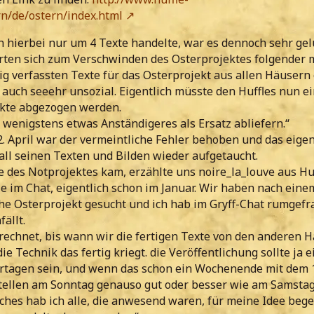
n/de/ostern/index.html
h hierbei nur um 4 Texte handelte, war es dennoch sehr ge
rten sich zum Verschwinden des Osterprojektes folgender 
ig verfassten Texte für das Osterprojekt aus allen Häusern
h auch seeehr unsozial. Eigentlich müsste den Huffles nun e
kte abgezogen werden.
n wenigstens etwas Anständigeres als Ersatz abliefern.“
. April war der vermeintliche Fehler behoben und das eigen
all seinen Texten und Bilden wieder aufgetaucht.
e des Notprojektes kam, erzählte uns noire_la_louve aus Huf
ie im Chat, eigentlich schon im Januar. Wir haben nach ei
che Osterprojekt gesucht und ich hab im Gryff-Chat rumgefr
ällt.
rechnet, bis wann wir die fertigen Texte von den anderen 
ie Technik das fertig kriegt. die Veröffentlichung sollte ja
rtagen sein, und wenn das schon ein Wochenende mit dem 1. 
tellen am Sonntag genauso gut oder besser wie am Samstag
ches hab ich alle, die anwesend waren, für meine Idee bege