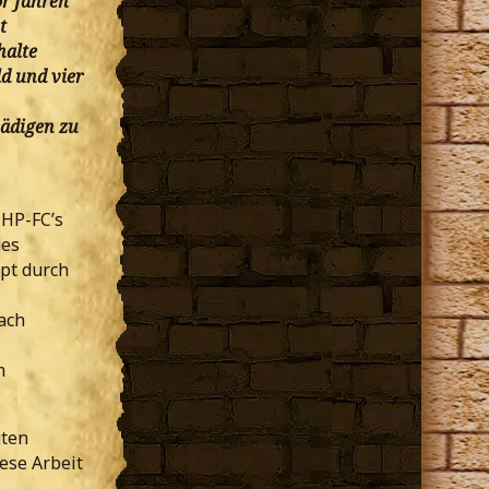
or Jahren
t
halte
ld und vier
hädigen zu
 HP-FC’s
des
pt durch
ach
m
gten
ese Arbeit