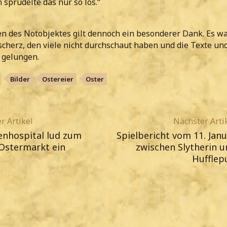
sprudelte das nur so los.“
n des Notobjektes gilt dennoch ein besonderer Dank. Es wa
cherz, den viele nicht durchschaut haben und die Texte und
 gelungen.
Bilder
Ostereier
Oster
r Artikel
Nächster Arti
enhospital lud zum
Spielbericht vom 11. Jan
Ostermarkt ein
zwischen Slytherin u
Hufflep