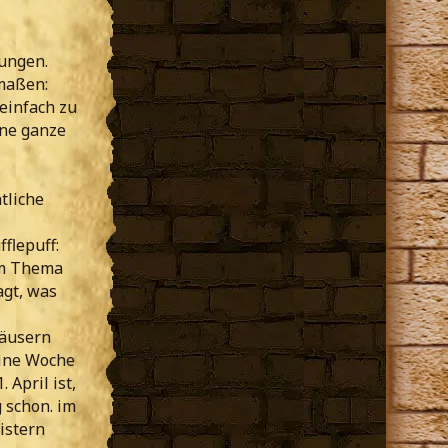
lungen.
maßen:
 einfach zu
ine ganze
tliche
flepuff:
nem Thema
agt, was
Häusern
 eine Woche
April ist,
 schon. im
istern