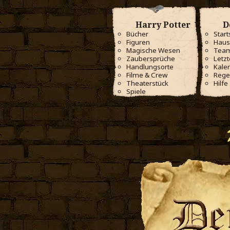
Harry Potter
D
Bücher
Start
Figuren
Haus
Magische Wesen
Tea
Zaubersprüche
Letzt
Handlungsorte
Kale
Filme & Crew
Rege
Theaterstück
Hilfe
Spiele