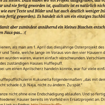
ne zu stellen. Dazu haben wir ein Projekt ausgegraben, das v
 und nie fertig geworden ist, qualitativ ist es natürlich nich
 wie eure Texte und Bilder und hat auch deutlich weniger In
s nie fertig geworden). Es handelt sich um ein einziges Suchbi
damit aber zumindest annähernd ein kleines Bisschen entsc
n Faux-pas... :(
ienen, als man am 1. April das diesjährige Osterprojekt des
er und Texte, welche lange im Voraus von den vier Häusern 
en wurden waren, waren einfach verschwunden. Verschlam
des zuständigen Hauses Hufflepuff.
bei um einen Aprilscherz handeln könnte, war für viele einf
Hufflepuffschülerin Kukunella folgendermaßen: „das mit de
cht schade ó_ò. Naja, nicht zu ändern. Zu spät.“
anze nicht ohne eine Endschädigung ablaufen. Und so ferti
hiedener Häuser bereits im Vorfeld ein Ersatzprojekt an. Di
en Link zu finden:
http://www.huffle-