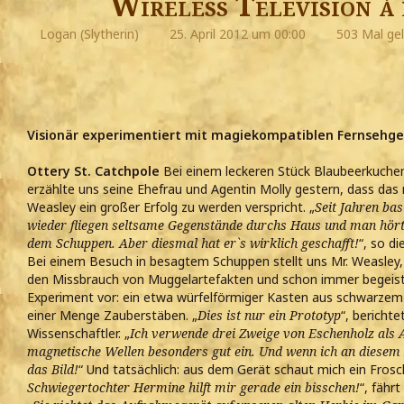
Wireless Television á
Logan (Slytherin)
25. April 2012 um 00:00
503 Mal ge
Visionär experimentiert mit magiekompatiblen Fernsehg
Ottery St. Catchpole
Bei einem leckeren Stück Blaubeerkuchen
erzählte uns seine Ehefrau und Agentin Molly gestern, dass das 
Weasley ein großer Erfolg zu werden verspricht. „
Seit Jahren ba
wieder fliegen seltsame Gegenstände durchs Haus und man hört
dem Schuppen. Aber diesmal hat er`s wirklich geschafft!
“, so di
Bei einem Besuch in besagtem Schuppen stellt uns Mr. Weasley,
den Missbrauch von Muggelartefakten und schon immer begeister
Experiment vor: ein etwa würfelförmiger Kasten aus schwarzem
einer Menge Zauberstäben. „
Dies ist nur ein Prototyp
“, bericht
Wissenschaftler. „
Ich verwende drei Zweige von Eschenholz als 
magnetische Wellen besonders gut ein. Und wenn ich an diesem K
das Bild!
“ Und tatsächlich: aus dem Gerät schaut mich ein Frosc
Schwiegertochter Hermine hilft mir gerade ein bisschen!
“, fähr