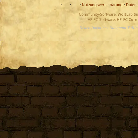
•
•
•
Nutzungsvereinbarung
•
Datens
Community-Software:
WoltLab S
HP-FC-Software:
HP-FC Core
Draco Dormiens Nunquam Titill