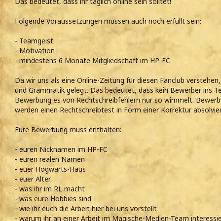
Das bedeutet, dass ihr täglich online sein solltet!
Folgende Voraussetzungen müssen auch noch erfüllt sein:
- Teamgeist
- Motivation
- mindestens 6 Monate Mitgliedschaft im HP-FC
Da wir uns als eine Online-Zeitung für diesen Fanclub verstehen
und Grammatik gelegt. Das bedeutet, dass kein Bewerber ins Te
Bewerbung es von Rechtschreibfehlern nur so wimmelt. Bewerbe
werden einen Rechtschreibtest in Form einer Korrektur absolvie
Eure Bewerbung muss enthalten:
- euren Nicknamen im HP-FC
- euren realen Namen
- euer Hogwarts-Haus
- euer Alter
- was ihr im RL macht
- was eure Hobbies sind
- wie ihr euch die Arbeit hier bei uns vorstellt
- warum ihr an einer Arbeit im Magische-Medien-Team interessiert