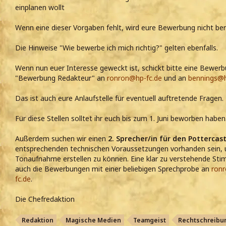
einplanen wollt
Wenn eine dieser Vorgaben fehlt, wird eure Bewerbung nicht be
Die Hinweise "Wie bewerbe ich mich richtig?" gelten ebenfalls.
Wenn nun euer Interesse geweckt ist, schickt bitte eine Bewer
"Bewerbung Redakteur" an
ronron@hp-fc.de
und an
bennings@h
Das ist auch eure Anlaufstelle für eventuell auftretende Fragen.
Für diese Stellen solltet ihr euch bis zum 1. Juni beworben haben
Außerdem suchen wir einen
2. Sprecher/in für den Pottercas
entsprechenden technischen Voraussetzungen vorhanden sein, 
Tonaufnahme erstellen zu können. Eine klar zu verstehende St
auch die Bewerbungen mit einer beliebigen Sprechprobe an
ron
fc.de
.
Die Chefredaktion
Redaktion
Magische Medien
Teamgeist
Rechtschreibu