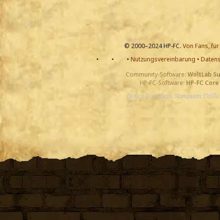
© 2000–2024 HP-FC.
Von Fans, für
•
•
•
Nutzungsvereinbarung
•
Datens
Community-Software:
WoltLab S
HP-FC-Software:
HP-FC Core
Draco Dormiens Nunquam Titill