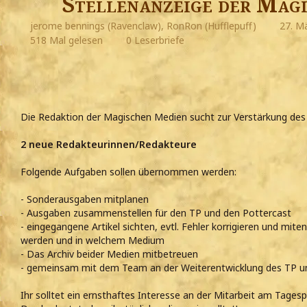
Stellenanzeige der Mag
jerome bennings (Ravenclaw), RonRon (Hufflepuff)
27. M
518 Mal gelesen
0 Leserbriefe
Die Redaktion der Magischen Medien sucht zur Verstärkung de
2 neue Redakteurinnen/Redakteure
Folgende Aufgaben sollen übernommen werden:
- Sonderausgaben mitplanen
- Ausgaben zusammenstellen für den TP und den Pottercast
- eingegangene Artikel sichten, evtl. Fehler korrigieren und miten
werden und in welchem Medium
- Das Archiv beider Medien mitbetreuen
- gemeinsam mit dem Team an der Weiterentwicklung des TP un
Ihr solltet ein ernsthaftes Interesse an der Mitarbeit am Tage