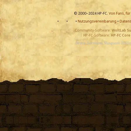
© 2000–2024 HP-FC.
Von Fans, für
•
•
•
Nutzungsvereinbarung
•
Datens
Community-Software:
WoltLab S
HP-FC-Software:
HP-FC Core
Draco Dormiens Nunquam Titill