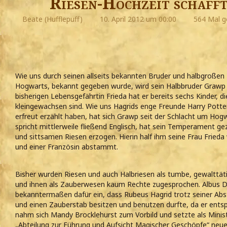
Riesen-Hochzeit schaff
Beate (Hufflepuff)
10. April 2012 um 00:00
564 Mal g
Wie uns durch seinen allseits bekannten Bruder und halbgroßen
Hogwarts, bekannt gegeben wurde, wird sein Halbbruder Grawp 
bisherigen Lebensgefährtin Frieda hat er bereits sechs Kinder, die
kleingewachsen sind. Wie uns Hagrids enge Freunde Harry Pott
erfreut erzählt haben, hat sich Grawp seit der Schlacht um Hogw
spricht mittlerweile fließend Englisch, hat sein Temperament gez
und sittsamen Riesen erzogen. Hierin half ihm seine Frau Fried
und einer Französin abstammt.
Bisher wurden Riesen und auch Halbriesen als tumbe, gewalttäti
und ihnen als Zauberwesen kaum Rechte zugesprochen. Albus D
bekanntermaßen dafür ein, dass Rubeus Hagrid trotz seiner A
und einen Zauberstab besitzen und benutzen durfte, da er ents
nahm sich Mandy Brocklehurst zum Vorbild und setzte als Minist
„Abteilung zur Führung und Aufsicht Magischer Geschöpfe“ neue