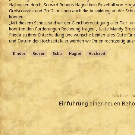
Halbriesen durch. So wird Rubeus Hagrid kein Einzelfall von Hog
Großcousins und Großcousinen auch die Ausbildung an der Schul
können.
„Mit diesem Schritt sind wir der Gleichberechtigung aller Tie
konnten den Forderungen Rechnung tragen“, teilte Mandy Brockl
Frieda zu ihrer Entscheidung und wünsche beiden alles Gute für di
und Datum der Hochzeitsfeier werden wir Ihnen rechtzeitig ausr
Kinder
Riesen
Schü
Hagrid
Hochzeit
Nächster Ar
Einführung einer neuen Beh