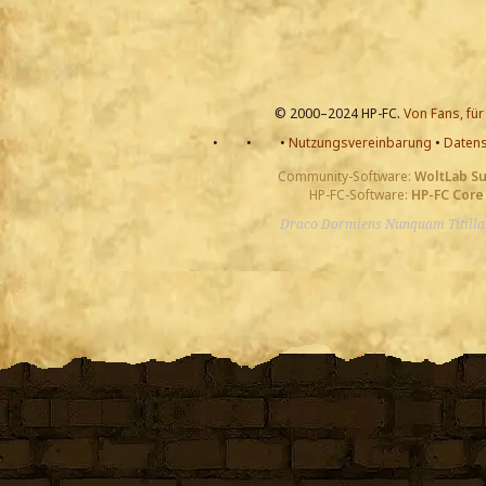
© 2000–2024 HP-FC.
Von Fans, für
•
•
•
Nutzungsvereinbarung
•
Datens
Community-Software:
WoltLab S
HP-FC-Software:
HP-FC Core
Draco Dormiens Nunquam Titill