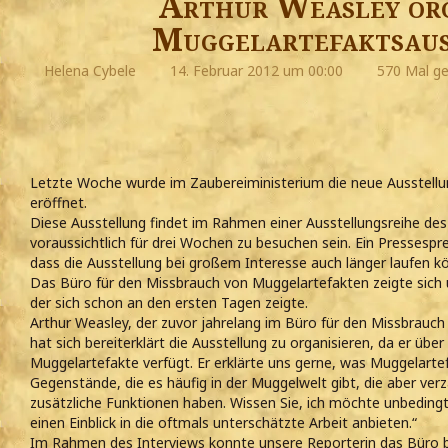
Arthur Weasley org
Muggelartefaktsaus
Helena Cybele
14. Februar 2012 um 00:00
570 Mal ge
Letzte Woche wurde im Zaubereiministerium die neue Ausstellun
eröffnet.
Diese Ausstellung findet im Rahmen einer Ausstellungsreihe des
voraussichtlich für drei Wochen zu besuchen sein. Ein Pressespre
dass die Ausstellung bei großem Interesse auch länger laufen k
Das Büro für den Missbrauch von Muggelartefakten zeigte sic
der sich schon an den ersten Tagen zeigte.
Arthur Weasley, der zuvor jahrelang im Büro für den Missbrauch
hat sich bereiterklärt die Ausstellung zu organisieren, da er übe
Muggelartefakte verfügt. Er erklärte uns gerne, was Muggelartef
Gegenstände, die es häufig in der Muggelwelt gibt, die aber ve
zusätzliche Funktionen haben. Wissen Sie, ich möchte unbedingt 
einen Einblick in die oftmals unterschätzte Arbeit anbieten.“
Im Rahmen des Interviews konnte unsere Reporterin das Büro b