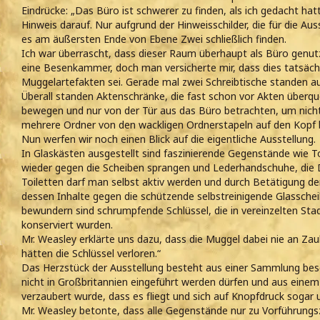
Eindrücke: „Das Büro ist schwerer zu finden, als ich gedacht hatt
Hinweis darauf. Nur aufgrund der Hinweisschilder, die für die Au
es am äußersten Ende von Ebene Zwei schließlich finden.
Ich war überrascht, dass dieser Raum überhaupt als Büro genutzt
eine Besenkammer, doch man versicherte mir, dass dies tatsäch
Muggelartefakten sei. Gerade mal zwei Schreibtische standen 
Überall standen Aktenschränke, die fast schon vor Akten überq
bewegen und nur von der Tür aus das Büro betrachten, um nicht
mehrere Ordner von den wackligen Ordnerstapeln auf den Kopf
Nun werfen wir noch einen Blick auf die eigentliche Ausstellung.
In Glaskästen ausgestellt sind faszinierende Gegenstände wie T
wieder gegen die Scheiben sprangen und Lederhandschuhe, die
Toiletten darf man selbst aktiv werden und durch Betätigung de
dessen Inhalte gegen die schützende selbstreinigende Glassche
bewundern sind schrumpfende Schlüssel, die in vereinzelten Sta
konserviert wurden.
Mr. Weasley erklärte uns dazu, dass die Muggel dabei nie an Zau
hätten die Schlüssel verloren.“
Das Herzstück der Ausstellung besteht aus einer Sammlung besc
nicht in Großbritannien eingeführt werden dürfen und aus einem
verzaubert wurde, dass es fliegt und sich auf Knopfdruck sogar
Mr. Weasley betonte, dass alle Gegenstände nur zu Vorführung