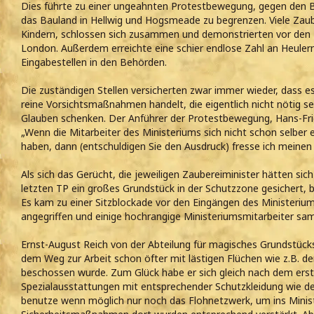
Dies führte zu einer ungeahnten Protestbewegung, gegen den Be
das Bauland in Hellwig und Hogsmeade zu begrenzen. Viele Zaube
Kindern, schlossen sich zusammen und demonstrierten vor den Z
London. Außerdem erreichte eine schier endlose Zahl an Heuler
Eingabestellen in den Behörden.
Die zuständigen Stellen versicherten zwar immer wieder, dass
reine Vorsichtsmaßnahmen handelt, die eigentlich nicht nötig se
Glauben schenken. Der Anführer der Protestbewegung, Hans-Fri
„Wenn die Mitarbeiter des Ministeriums sich nicht schon selber
haben, dann (entschuldigen Sie den Ausdruck) fresse ich meinen
Als sich das Gerücht, die jeweiligen Zaubereiminister hätten sic
letzten TP ein großes Grundstück in der Schutzzone gesichert, be
Es kam zu einer Sitzblockade vor den Eingängen des Ministeriu
angegriffen und einige hochrangige Ministeriumsmitarbeiter sa
Ernst-August Reich von der Abteilung für magisches Grundstücks
dem Weg zur Arbeit schon öfter mit lästigen Flüchen wie z.B. d
beschossen wurde. Zum Glück habe er sich gleich nach dem erste
Spezialausstattungen mit entsprechender Schutzkleidung wie d
benutze wenn möglich nur noch das Flohnetzwerk, um ins Mini