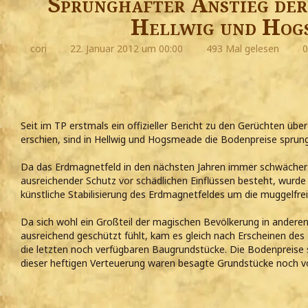
Sprunghafter Anstieg der
Hellwig und Hog
cori
22. Januar 2012 um 00:00
493 Mal gelesen
0
Seit im TP erstmals ein offizieller Bericht zu den Gerüchten ü
erschien, sind in Hellwig und Hogsmeade die Bodenpreise sprun
Da das Erdmagnetfeld in den nächsten Jahren immer schwächer
ausreichender Schutz vor schädlichen Einflüssen besteht, wurd
künstliche Stabilisierung des Erdmagnetfeldes um die muggelfr
Da sich wohl ein Großteil der magischen Bevölkerung in andere
ausreichend geschützt fühlt, kam es gleich nach Erscheinen de
die letzten noch verfügbaren Baugrundstücke. Die Bodenpreise 
dieser heftigen Verteuerung waren besagte Grundstücke noch v