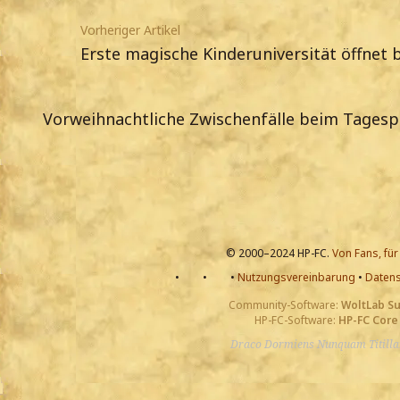
Vorheriger Artikel
Erste magische Kinderuniversität öffnet 
Vorweihnachtliche Zwischenfälle beim Tagesp
© 2000–2024 HP-FC.
Von Fans, für
•
•
•
Nutzungsvereinbarung
•
Datens
Community-Software:
WoltLab S
HP-FC-Software:
HP-FC Core
Draco Dormiens Nunquam Titill