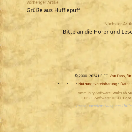
Vorheriger Artikel
Grüße aus Hufflepuff
Nächster Artik
Bitte an die Hörer und Les
© 2000–2024 HP-FC.
Von Fans, für
•
•
•
Nutzungsvereinbarung
•
Datens
Community-Software:
WoltLab S
HP-FC-Software:
HP-FC Core
Draco Dormiens Nunquam Titill