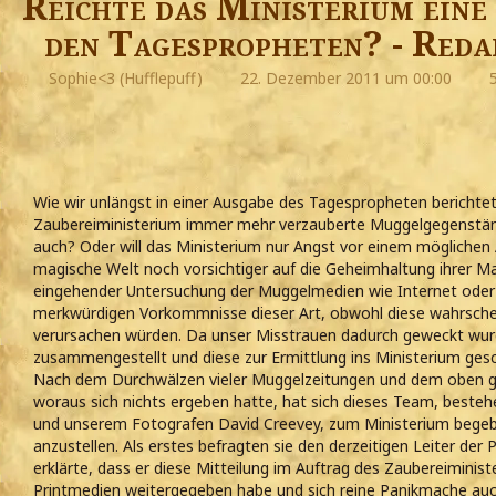
Reichte das Ministerium ein
den Tagespropheten? - Reda
Sophie<3 (Hufflepuff)
22. Dezember 2011 um 00:00
5
Wie wir unlängst in einer Ausgabe des Tagespropheten berichtet
Zaubereiministerium immer mehr verzauberte Muggelgegenständ
auch? Oder will das Ministerium nur Angst vor einem möglichen 
magische Welt noch vorsichtiger auf die Geheimhaltung ihrer M
eingehender Untersuchung der Muggelmedien wie Internet oder Z
merkwürdigen Vorkommnisse dieser Art, obwohl diese wahrschei
verursachen würden. Da unser Misstrauen dadurch geweckt wur
zusammengestellt und diese zur Ermittlung ins Ministerium gesc
Nach dem Durchwälzen vieler Muggelzeitungen und dem oben g
woraus sich nichts ergeben hatte, hat sich dieses Team, beste
und unserem Fotografen David Creevey, zum Ministerium begeb
anzustellen. Als erstes befragten sie den derzeitigen Leiter der
erklärte, dass er diese Mitteilung im Auftrag des Zaubereiminis
Printmedien weitergegeben habe und sich reine Panikmache auch