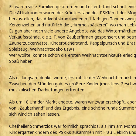
Es waren viele Familien gekommen und es entstand schnell eine 
Die Attraktionen waren der Kräuterstand des PSKK mit der Möglic
herzustellen, das Adventskranzbinden mit farbigen Tannenzweig
Kerzenziehen und natürlich die „Himmelsbäckerei“, wo man Lebk
Es gab aber noch viele andere Angebote wie das Wintermärchenz
Verkaufsstände, die z. T. von Zauberfirmen gesponsert und bet
Zauberzuckerwatte, Kinderbücherstand, Päppelpunsch und Brata
Spielzeug, Weihnachtsdeko usw.)
Wer wollte, konnte schon die ersten Weihnachtseinkäufe erledi
Spaß haben.
Als es langsam dunkel wurde, erstrahlte der Weihnachtsmarkt in 
Zwischen den Ständen gab es größere Kinder (meistens Geschwis
musikalischen Darbietungen erfreuten.
Als um 18 Uhr der Markt endete, waren wir zwar erschöpft, aber 
von „Zauberhand“ und das Ergebnis, eine schöne runde Summe
sich wirklich sehen lassen.
Chefheiler Schmerzlos war förmlich sprachlos, als ihm am Mont
Kindergartenkindern des PSKKs zusammen mit Frau Lieblich und 