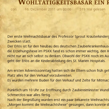
Wohltätigkeitsbasar ein r
cori
16. Dezember 2011 um 00:00
519 Mal gelesen
Der erste Weihnachtsbasar des Professor Sprout Kräuterkinder
Zwecken statt.
Der Erlös ist für den Neubau des deutschen Zauberkrankenhauses
die Erziehungshexe im PSKK fand es schon immer wichtig, den Kin
nicht nur an sich selbst zu denken. Obwohl der PSKK noch im Auf
geht der Erlös an die Kinderabteilung des St. Marien Hospitals.
Am ersten Adventssonntag hatten sich die Eltern schon früh g
Platz alles für den Verkauf vorzubereiten.
Es wurden mehrere Buden für den Verkauf und Zelte für Mitmac
Pünktlich um 10 Uhr zur Eröffnung durch Zaubereiminister Wunde
Schmerzlos war alles fertig.
Nach der Begrüßung wurden erst ein paar bekannte Weihnachts
„Morgen kommt die Weihnachtshexe“ gesungen, dann konnte da