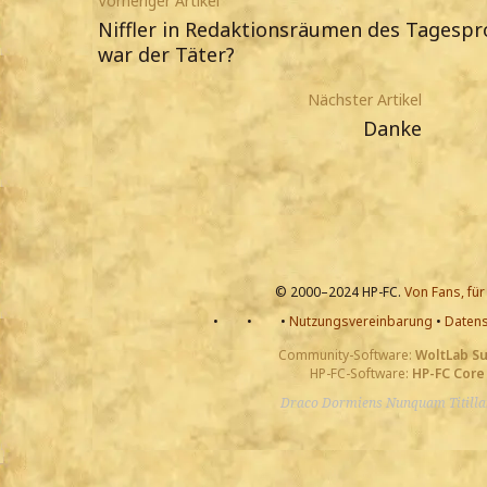
Vorheriger Artikel
Niffler in Redaktionsräumen des Tagesp
war der Täter?
Nächster Artikel
Danke
© 2000–2024 HP-FC.
Von Fans, für
•
•
•
Nutzungsvereinbarung
•
Datens
Community-Software:
WoltLab S
HP-FC-Software:
HP-FC Core
Draco Dormiens Nunquam Titill