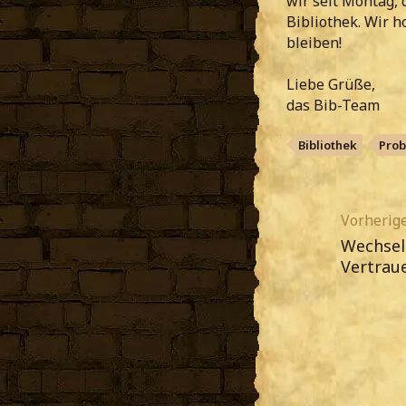
wir seit Montag, 
Bibliothek. Wir h
bleiben!
Liebe Grüße,
das Bib-Team
Bibliothek
Prob
Vorherige
Wechsel
Vertrau