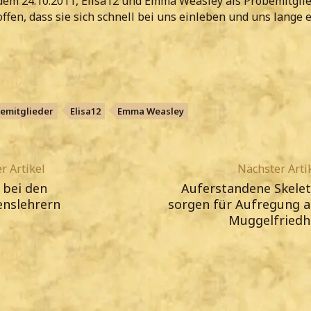
dem 24.10.2011, Elisa12 und Emma Weasley als Probemitglie
offen, dass sie sich schnell bei uns einleben und uns lange 
emitglieder
Elisa12
Emma Weasley
r Artikel
Nächster Arti
 bei den
Auferstandene Skelet
enslehrern
sorgen für Aufregung a
Muggelfriedh