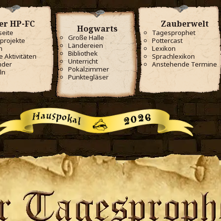
er HP-FC
Zauberwelt
Hogwarts
seite
Tagesprophet
Große Halle
projekte
Pottercast
Ländereien
m
Lexikon
Bibliothek
e Aktivitäten
Sprachlexikon
Unterricht
nder
Anstehende Termine
Pokalzimmer
ln
Punktegläser