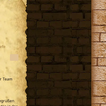
efe
er Team
begrüßen