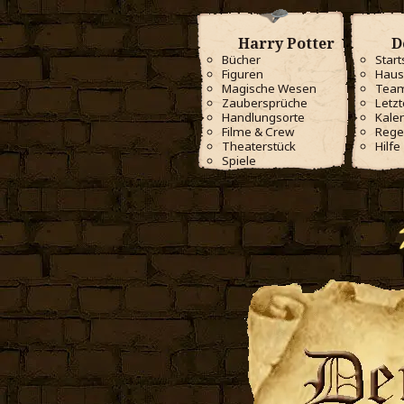
Harry Potter
D
Bücher
Start
Figuren
Haus
Magische Wesen
Tea
Zaubersprüche
Letzt
Handlungsorte
Kale
Filme & Crew
Rege
Theaterstück
Hilfe
Spiele