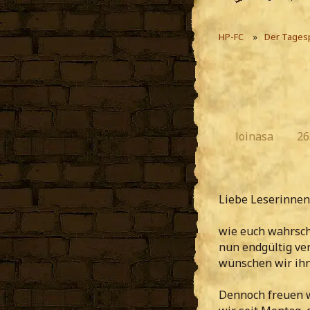
HP-FC
Der Tages
loinasa
26
Liebe Leserinnen
wie euch wahrsch
nun endgültig ve
wünschen wir ihne
Dennoch freuen w