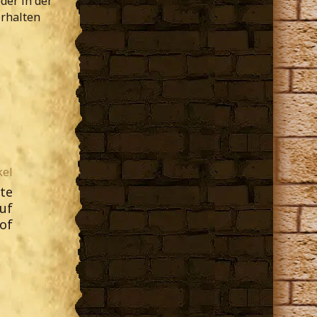
der in der
erhalten
kel
te
uf
of