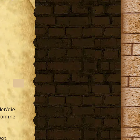
der/die
 online
ext,