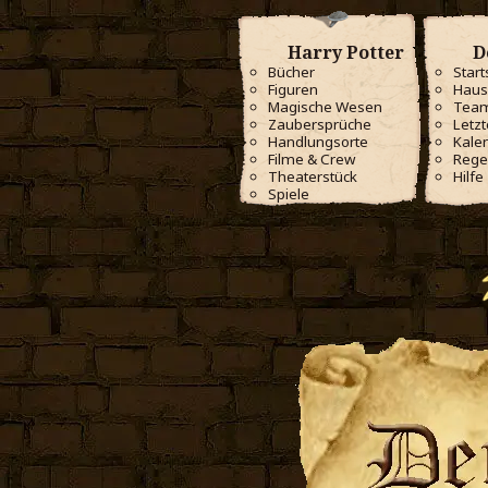
Harry Potter
D
Bücher
Start
Figuren
Haus
Magische Wesen
Tea
Zaubersprüche
Letzt
Handlungsorte
Kale
Filme & Crew
Rege
Theaterstück
Hilfe
Spiele