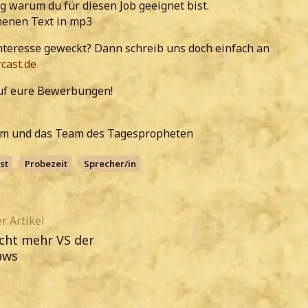
 warum du für diesen Job geeignet bist.
enen Text in mp3
nteresse geweckt? Dann schreib uns doch einfach an
cast.de
uf eure Bewerbungen!
am und das Team des Tagespropheten
st
Probezeit
Sprecher/in
r Artikel
icht mehr VS der
aws