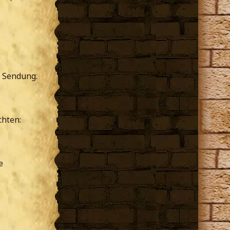
n Sendung.
chten:
e