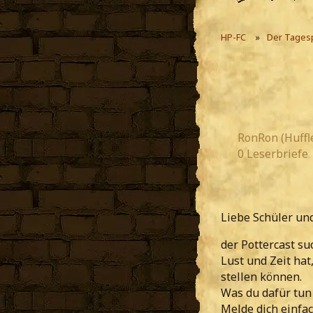
HP-FC
Der Tages
RonRon (Huffl
0 Leserbriefe
Liebe Schüler un
der Pottercast su
Lust und Zeit hat
stellen können.
Was du dafür tun 
Melde dich einfac