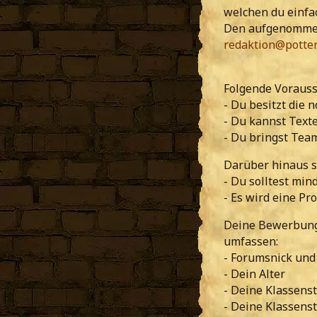
welchen du einf
Den aufgenommen
redaktion@potter
Folgende Vorauss
- Du besitzt die
- Du kannst Texte
- Du bringst Team
Darüber hinaus s
- Du solltest min
- Es wird eine Pr
Deine Bewerbung 
umfassen:
- Forumsnick und
- Dein Alter
- Deine Klassens
- Deine Klassenst