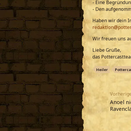
- Eine Begründung
- Den aufgenomm
Haben wir dein I
redaktion@potter
Wir freuen uns a
Liebe Grüße,
das Pottercastte
Heiler
Potterca
Vorherige
Anoel n
Ravencl