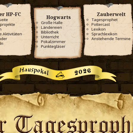
er HP-FC
Zauberwelt
Hogwarts
seite
Tagesprophet
Große Halle
projekte
Pottercast
Ländereien
m
Lexikon
Bibliothek
e Aktivitäten
Sprachlexikon
Unterricht
nder
Anstehende Termine
Pokalzimmer
ln
Punktegläser