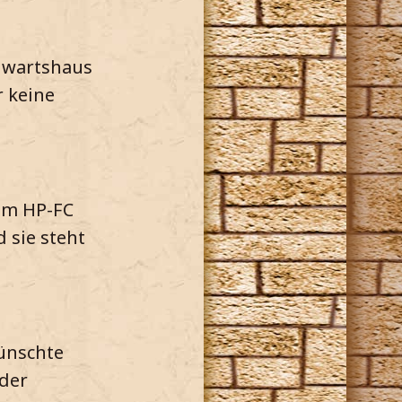
ogwartshaus
r keine
 im HP-FC
 sie steht
ünschte
 der