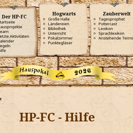
Hogwarts
Zauberwelt
Der HP-FC
Große Halle
Tagesprophet
tartseite
Ländereien
Pottercast
ausprojekte
Bibliothek
Lexikon
Team
Unterricht
Sprachlexikon
etzte Aktivitäten
Pokalzimmer
Anstehende Term
alender
Punktegläser
egeln
ilfe
t
HP-FC - Hilfe