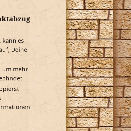
nktabzug
 kann es
auf, Deine
, um mehr
geahndet.
opierst
u
ormationen