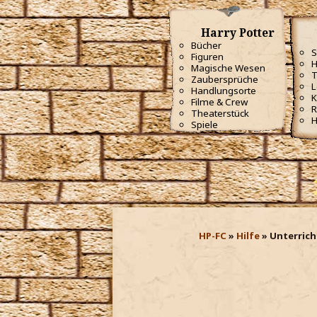
Harry Potter
Bücher
S
Figuren
H
Magische Wesen
Zaubersprüche
L
Handlungsorte
K
Filme & Crew
R
Theaterstück
H
Spiele
HP-FC
Hilfe
Unterrich