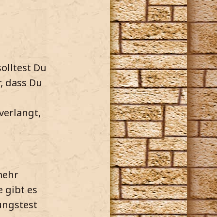
olltest Du
r, dass Du
verlangt,
mehr
 gibt es
zungstest