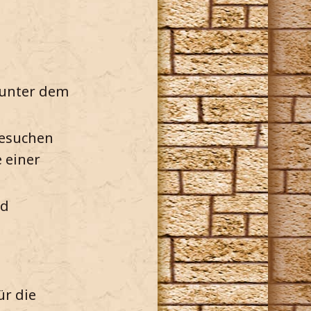
unter dem
besuchen
 einer
nd
ür die