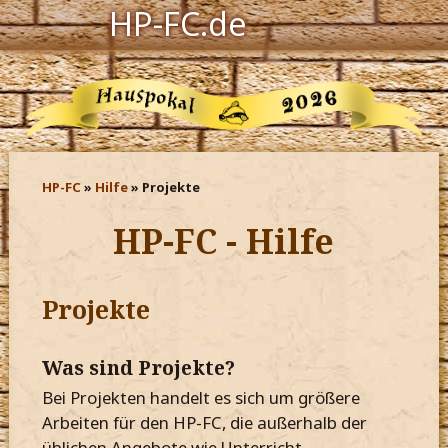
HP-FC.de
Navigation
Harry Potter
Der HP-FC
HP-FC
Hilfe
Projekte
Hogwarts
HP-FC - Hilfe
Zauberwelt
Willkommen
Projekte
Jetzt Fanclub-Mitglied werden!
Was sind Projekte?
Bei Projekten handelt es sich um größere
Arbeiten für den HP-FC, die außerhalb der
üblichen Angebote wie Unterricht,