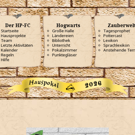
Der HP-FC
Hogwarts
Zauberwel
Startseite
Große Halle
Tagesprophet
Hausprojekte
Ländereien
Pottercast
Team
Bibliothek
Lexikon
Letzte Aktivitäten
Unterricht
Sprachlexikon
Kalender
Pokalzimmer
Anstehende Ter
Regeln
Punktegläser
Hilfe