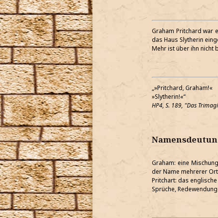
Graham Pritchard war e
das Haus Slytherin einge
Mehr ist über ihn nicht 
»Pritchard, Graham!«
»Slytherin!«
HP4, S. 189, "Das Trimagi
Namensdeutun
Graham: eine Mischung
der Name mehrerer Orts
Pritchart: das englisch
Sprüche, Redewendunge