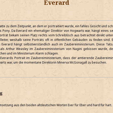
Everard
tte zu dem Zeitpunkt, an dem er portraitiert wurde, ein fahles Gesicht und sc
zes Pony. Da Everard ein ehemaliger Direktor von Hogwarts war, hängt eines s
Porträt bekam seinen Platz rechts vom Schreibtisch aus betrachtet direkt unt
lleiter, weshalb seine Porträts oft in öffentlichen Gebäuden zu finden sind. 
s Everard hängt selbstverständlich auch im Zaubereiministerium. Diese Tat
als Arthur Weasley im Zaubereiministerium von Nagini gebissen wurde, de
chen und im Ministerium Alarm schlagen.
 Everards Portrait im Zaubereiministerium, dass der amtierende Zaubereimi
arts war, um die momentane Direktorin Minerva McGonagall zu besuchen.
g
setzung aus den beiden altdeutschen Worten Ever für Eber und hard für hart.