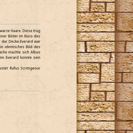
hwarze Haare. Diese trug
einer Bilder im Büro des
er der Decke.Everard war
Ein identisches Bild des
sache machte sich Albus
nn Everard konnte sein
nister Rufus Scrimgeour