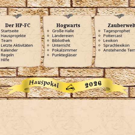
Der HP-FC
Hogwarts
Zauberwel
Startseite
Große Halle
Tagesprophet
Hausprojekte
Ländereien
Pottercast
Team
Bibliothek
Lexikon
Letzte Aktivitäten
Unterricht
Sprachlexikon
Kalender
Pokalzimmer
Anstehende Ter
Regeln
Punktegläser
Hilfe